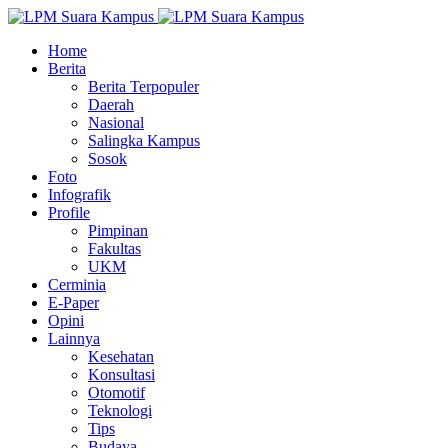
Home
Berita
Berita Terpopuler
Daerah
Nasional
Salingka Kampus
Sosok
Foto
Infografik
Profile
Pimpinan
Fakultas
UKM
Cerminia
E-Paper
Opini
Lainnya
Kesehatan
Konsultasi
Otomotif
Teknologi
Tips
Budaya