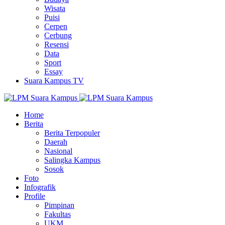
Wisata
Puisi
Cerpen
Cerbung
Resensi
Data
Sport
Essay
Suara Kampus TV
Home
Berita
Berita Terpopuler
Daerah
Nasional
Salingka Kampus
Sosok
Foto
Infografik
Profile
Pimpinan
Fakultas
UKM