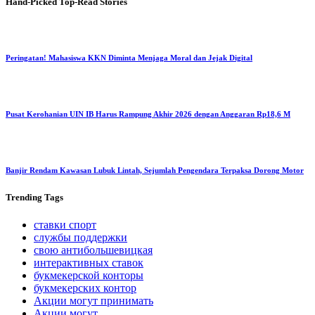
Hand-Picked
Top-Read Stories
Peringatan! Mahasiswa KKN Diminta Menjaga Moral dan Jejak Digital
Pusat Kerohanian UIN IB Harus Rampung Akhir 2026 dengan Anggaran Rp18,6 M
Banjir Rendam Kawasan Lubuk Lintah, Sejumlah Pengendara Terpaksa Dorong Motor
Trending
Tags
ставки спорт
службы поддержки
свою антибольшевицкая
интерактивных ставок
букмекерской конторы
букмекерских контор
Акции могут принимать
Акции могут