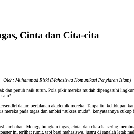
as, Cinta dan Cita-cita
Oleh: Muhammad Rizki (Mahasiswa Komunikasi Penyiaran Islam)
tebak dan penuh naik-turun. Pola pikir mereka mudah dipengaruhi ling
 satu?
rsendiri dalam perjalanan akademik mereka. Tanpa itu, kehidupan kam
kus mereka pada tugas dan ambisi “sukses muda”, kenyataannya cukup
si tambahan. Menggabungkan tugas, cinta, dan cita-cita sering membua
ster ini terlihat rumit, tapi bagi mahasiswa, justru di sanalah letak m