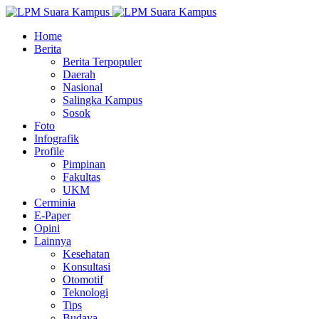
Home
Berita
Berita Terpopuler
Daerah
Nasional
Salingka Kampus
Sosok
Foto
Infografik
Profile
Pimpinan
Fakultas
UKM
Cerminia
E-Paper
Opini
Lainnya
Kesehatan
Konsultasi
Otomotif
Teknologi
Tips
Budaya