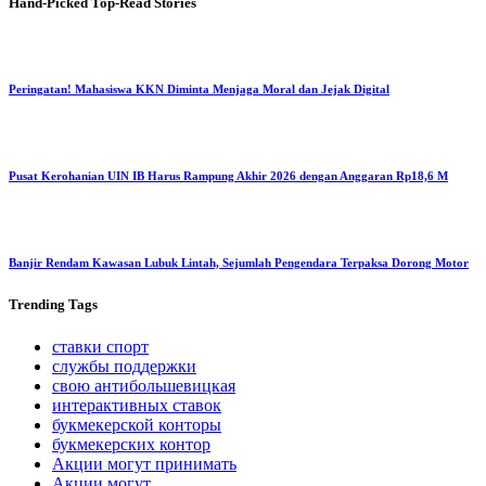
Hand-Picked
Top-Read Stories
Peringatan! Mahasiswa KKN Diminta Menjaga Moral dan Jejak Digital
Pusat Kerohanian UIN IB Harus Rampung Akhir 2026 dengan Anggaran Rp18,6 M
Banjir Rendam Kawasan Lubuk Lintah, Sejumlah Pengendara Terpaksa Dorong Motor
Trending
Tags
ставки спорт
службы поддержки
свою антибольшевицкая
интерактивных ставок
букмекерской конторы
букмекерских контор
Акции могут принимать
Акции могут