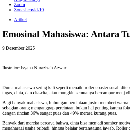
Zoom
Zonasi covid-19
Artikel
Emosinal Mahasiswa: Antara Tug
9 Desember 2025
Ilustrator: Isyana Nurazizah Azwar
Dunia mahasiswa sering kali seperti menaiki roller coaster susah di
tugas, cinta, dan cita-cita, atau mungkin semuanya bercampur menjadi
Bagi banyak mahasiswa, hubungan percintaan justru memberi warna te
sebagian orang menganggap percintaan bukan hal penting karena fo
dengan rincian 36% sangat puas dan 49% merasa kurang puas.
Banyak dari mereka percaya bahwa, cinta bisa menjadi sumber motiva
menghargai usaha pribadi, hingga belajar bertanggung jawab. Roller coa