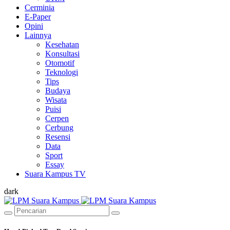
Cerminia
E-Paper
Opini
Lainnya
Kesehatan
Konsultasi
Otomotif
Teknologi
Tips
Budaya
Wisata
Puisi
Cerpen
Cerbung
Resensi
Data
Sport
Essay
Suara Kampus TV
dark