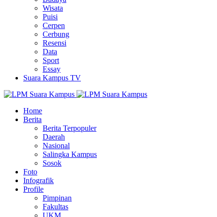
Wisata
Puisi
Cerpen
Cerbung
Resensi
Data
Sport
Essay
Suara Kampus TV
Home
Berita
Berita Terpopuler
Daerah
Nasional
Salingka Kampus
Sosok
Foto
Infografik
Profile
Pimpinan
Fakultas
UKM