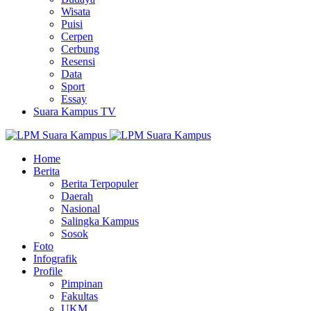
Wisata
Puisi
Cerpen
Cerbung
Resensi
Data
Sport
Essay
Suara Kampus TV
Home
Berita
Berita Terpopuler
Daerah
Nasional
Salingka Kampus
Sosok
Foto
Infografik
Profile
Pimpinan
Fakultas
UKM