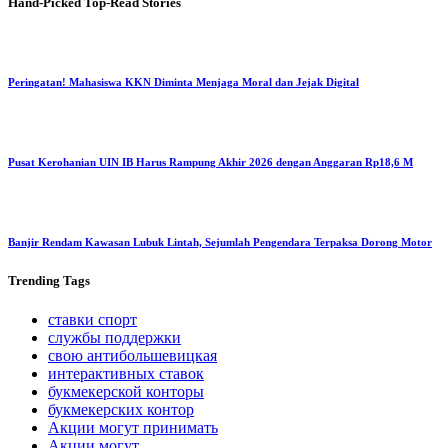
Hand-Picked
Top-Read Stories
Peringatan! Mahasiswa KKN Diminta Menjaga Moral dan Jejak Digital
Pusat Kerohanian UIN IB Harus Rampung Akhir 2026 dengan Anggaran Rp18,6 M
Banjir Rendam Kawasan Lubuk Lintah, Sejumlah Pengendara Terpaksa Dorong Motor
Trending
Tags
ставки спорт
службы поддержки
свою антибольшевицкая
интерактивных ставок
букмекерской конторы
букмекерских контор
Акции могут принимать
Акции могут