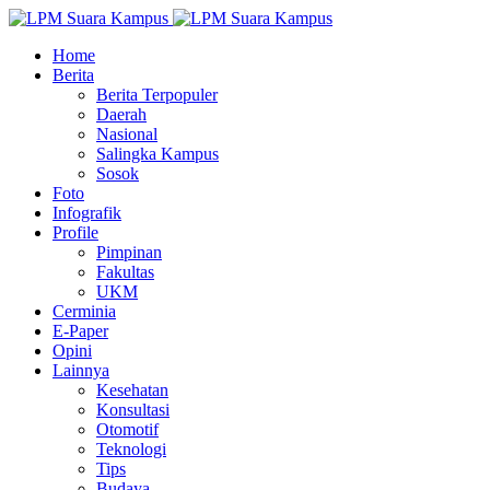
Home
Berita
Berita Terpopuler
Daerah
Nasional
Salingka Kampus
Sosok
Foto
Infografik
Profile
Pimpinan
Fakultas
UKM
Cerminia
E-Paper
Opini
Lainnya
Kesehatan
Konsultasi
Otomotif
Teknologi
Tips
Budaya