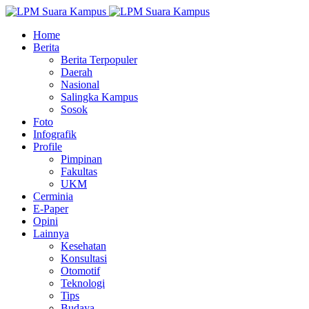
Home
Berita
Berita Terpopuler
Daerah
Nasional
Salingka Kampus
Sosok
Foto
Infografik
Profile
Pimpinan
Fakultas
UKM
Cerminia
E-Paper
Opini
Lainnya
Kesehatan
Konsultasi
Otomotif
Teknologi
Tips
Budaya