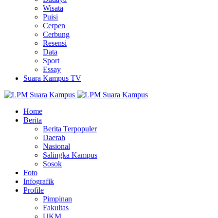
Wisata
Puisi
Cerpen
Cerbung
Resensi
Data
Sport
Essay
Suara Kampus TV
Home
Berita
Berita Terpopuler
Daerah
Nasional
Salingka Kampus
Sosok
Foto
Infografik
Profile
Pimpinan
Fakultas
UKM