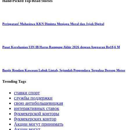
Hand-Picked
Top-Read Stories
Peringatan! Mahasiswa KKN Diminta Menjaga Moral dan Jejak Digital
Pusat Kerohanian UIN IB Harus Rampung Akhir 2026 dengan Anggaran Rp18,6 M
Banjir Rendam Kawasan Lubuk Lintah, Sejumlah Pengendara Terpaksa Dorong Motor
Trending
Tags
ставки спорт
службы поддержки
свою антибольшевицкая
интерактивных ставок
букмекерской конторы
букмекерских контор
Акции могут принимать
Акции могут