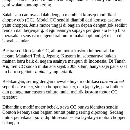
gaul walau kantong kering.
Salah satu caranya adalah dengan membuat konsep modifikasi
choppy cub (CC). Model CC sendiri diambil dari konsep asalnya,
yaitu chopper. Jenis motor tinggi di bagian depan dengan jok sedikit
rendah dan berjenjang. Kegunaannya supaya pengendara tetap bisa
merasakan sensasi mengendarai motor mahal tapi budget masih di
bawah standar.
Bicara sedikit sejarah CC, aliran motor kustom ini berasal dari
negara Matahari Terbit, Jepang. Kustom ini sebenarnya bukan
mainan baru baik di negara asalnya maupun di Indonesia. Di Tanah
Air, tren CC sudah mulai ada sejak 2008 silam, hanya saja pada saat
itu baru segelintir
builder
yang tertarik.
Belakangan, seiring dengan mewabahnya modifikasi
custom street
seperti cafe racer, street chopper, tracker, dan japstyle, para builder
dan penggemar custom culture mulai melirik kustom motor CC
tersebut.
Dibanding modif motor bebek, gaya CC punya identitas sendiri.
Contoh kebanyakan bagian buntut paling sering dipotong. Sedang
untuk pemakaian
part,
dipilih sesuai selera layaknya motor chopper
batangan.