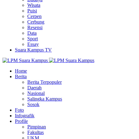
Wisata
Puisi
Cerpen
Cerbung
Resensi
Data
Sport
Essay
Suara Kampus TV
Home
Berita
Berita Terpopuler
Daerah
Nasional
Salingka Kampus
Sosok
Foto
Infografik
Profile
Pimpinan
Fakultas
UKM