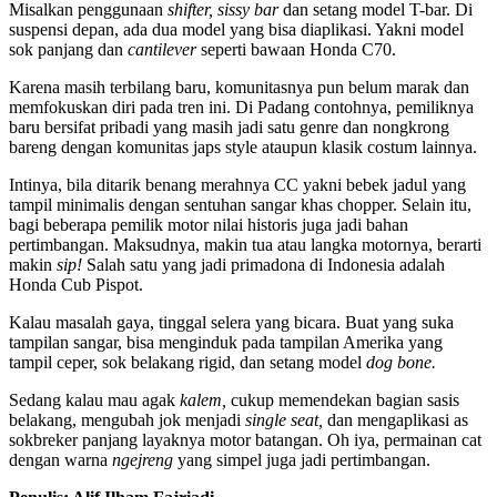
Misalkan penggunaan
shifter, sissy bar
dan setang model T-bar. Di
suspensi depan, ada dua model yang bisa diaplikasi. Yakni model
sok panjang dan
cantilever
seperti bawaan Honda C70.
Karena masih terbilang baru, komunitasnya pun belum marak dan
memfokuskan diri pada tren ini. Di Padang contohnya, pemiliknya
baru bersifat pribadi yang masih jadi satu genre dan nongkrong
bareng dengan komunitas japs style ataupun klasik costum lainnya.
Intinya, bila ditarik benang merahnya CC yakni bebek jadul yang
tampil minimalis dengan sentuhan sangar khas chopper. Selain itu,
bagi beberapa pemilik motor nilai historis juga jadi bahan
pertimbangan. Maksudnya, makin tua atau langka motornya, berarti
makin
sip!
Salah satu yang jadi primadona di Indonesia adalah
Honda Cub Pispot.
Kalau masalah gaya, tinggal selera yang bicara. Buat yang suka
tampilan sangar, bisa menginduk pada tampilan Amerika yang
tampil ceper, sok belakang rigid, dan setang model
dog bone.
Sedang kalau mau agak
kalem,
cukup memendekan bagian sasis
belakang, mengubah jok menjadi
single seat,
dan mengaplikasi as
sokbreker panjang layaknya motor batangan. Oh iya, permainan cat
dengan warna
ngejreng
yang simpel juga jadi pertimbangan.