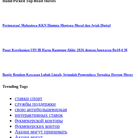
Hand-Picked
Top-Read Stories
Peringatan! Mahasiswa KKN Diminta Menjaga Moral dan Jejak Digital
Pusat Kerohanian UIN IB Harus Rampung Akhir 2026 dengan Anggaran Rp18,6 M
Banjir Rendam Kawasan Lubuk Lintah, Sejumlah Pengendara Terpaksa Dorong Motor
Trending
Tags
ставки спорт
службы поддержки
свою антибольшевицкая
интерактивных ставок
букмекерской конторы
букмекерских контор
Акции могут принимать
Акции могут