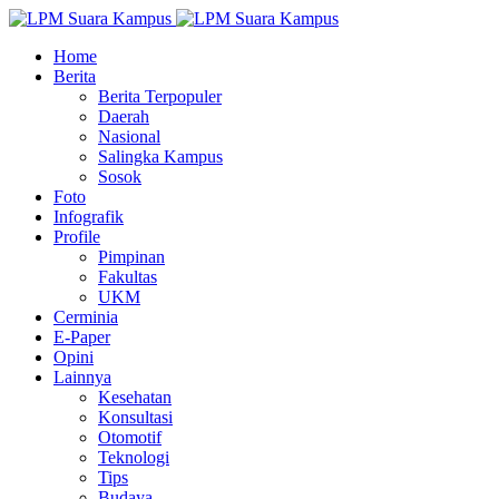
Home
Berita
Berita Terpopuler
Daerah
Nasional
Salingka Kampus
Sosok
Foto
Infografik
Profile
Pimpinan
Fakultas
UKM
Cerminia
E-Paper
Opini
Lainnya
Kesehatan
Konsultasi
Otomotif
Teknologi
Tips
Budaya