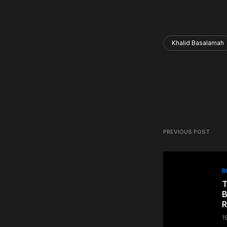
Khalid Basalamah
PREVIOUS POST
B
T
B
1