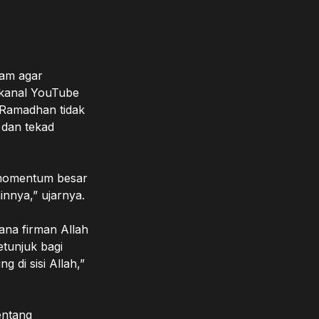
lam agar
 kanal YouTube
 Ramadhan tidak
 dan tekad
 momentum besar
innya,” ujarnya.
ana firman Allah
etunjuk bagi
di sisi Allah,”
entang