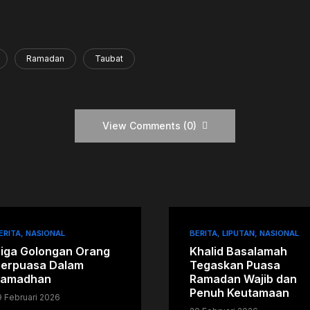
Ramadan
Taubat
View Comments (0)
ERITA
NASIONAL
BERITA
LIPUTAN
NASIONAL
iga Golongan Orang
Khalid Basalamah
erpuasa Dalam
Tegaskan Puasa
Ramadhan
Ramadan Wajib dan
Penuh Keutamaan
9 Februari 2026