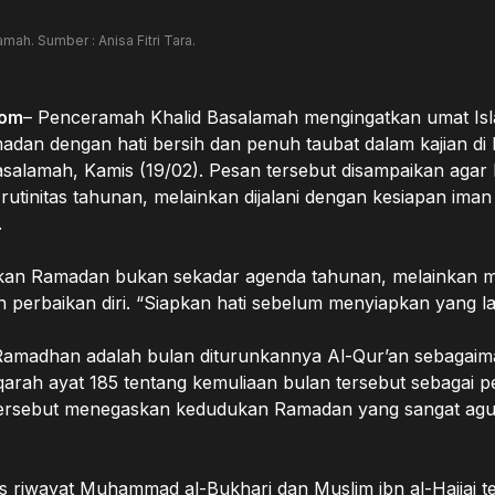
h. Sumber : Anisa Fitri Tara.
com
– Penceramah Khalid Basalamah mengingatkan umat Is
an dengan hati bersih dan penuh taubat dalam kajian di
asalamah, Kamis (19/02). Pesan tersebut disampaikan agar
rutinitas tahunan, melainkan dijalani dengan kesiapan iman
.
kan Ramadan bukan sekadar agenda tahunan, melainkan
perbaikan diri. “Siapkan hati sebelum menyiapkan yang la
Ramadhan adalah bulan diturunkannya Al-Qur’an sebagaim
arah ayat 185 tentang kemuliaan bulan tersebut sebagai p
tersebut menegaskan kedudukan Ramadan yang sangat agung 
is riwayat Muhammad al-Bukhari dan Muslim ibn al-Hajjaj t