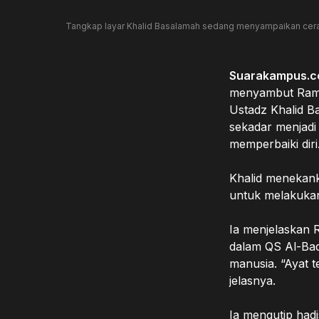
Tangkap layar Khalid Basalamah sedang menyampaikan cerama
Suarakampus.
menyambut Ramad
Ustadz Khalid B
sekadar menjadi 
memperbaiki diri
Khalid menekan
untuk melakukan 
Ia menjelaskan 
dalam QS Al-Baq
manusia. “Ayat 
jelasnya.
Ia mengutip had