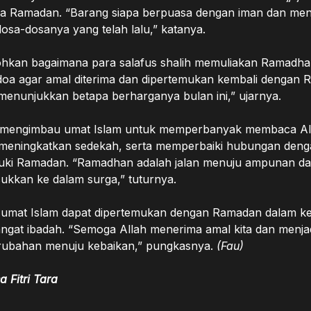
a Ramadan. “Barang siapa berpuasa dengan iman dan men
osa-dosanya yang telah lalu,” katanya.
hkan bagaimana para salafus shalih memuliakan Ramadhan
rdoa agar amal diterima dan dipertemukan kembali dengan
 menunjukkan betapa berharganya bulan ini,” ujarnya.
 mengimbau umat Islam untuk memperbanyak membaca Al
 meningkatkan sedekah, serta memperbaiki hubungan den
ki Ramadan. “Ramadhan adalah jalan menuju ampunan d
ukkan ke dalam surga,” tuturnya.
 umat Islam dapat dipertemukan dengan Ramadan dalam k
gat ibadah. “Semoga Allah menerima amal kita dan menj
erubahan menuju kebaikan,” pungkasnya.
(Fau)
a Fitri Tara