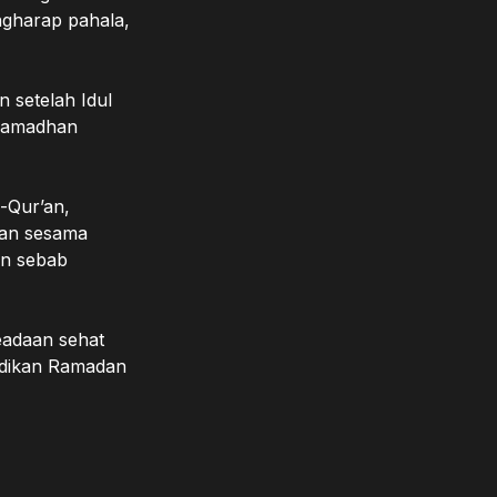
gharap pahala,
 setelah Idul
 Ramadhan
-Qur’an,
gan sesama
an sebab
eadaan sehat
adikan Ramadan