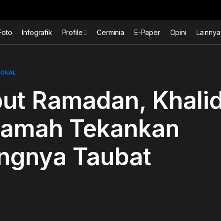
Foto
Infografik
Profile
Cerminia
E-Paper
Opini
Lainnya
IONAL
ut Ramadan, Khali
lamah Tekankan
ingnya Taubat