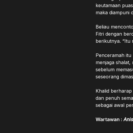
keutamaan puas
maka diampuni d
Beliau menconto
Fitri dengan be
berikutnya. “Itu
Penceramah itu
menjaga shalat,
sebelum memasu
seseorang dimas
Khalid berharap
dan penuh seman
sebagai awal p
Wartawan :
Anis