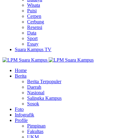
Wisata
Puisi
Cerpen
Cerbung
Resensi
Data
Sport
Essay
Suara Kampus TV
Home
Berita
Berita Terpopuler
Daerah
Nasional
Salingka Kampus
Sosok
Foto
Infografik
Profile
Pimpinan
Fakultas
UKM