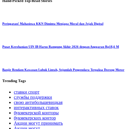
Hand-Picked
Top-Read Stories
Peringatan! Mahasiswa KKN Diminta Menjaga Moral dan Jejak Digital
Pusat Kerohanian UIN IB Harus Rampung Akhir 2026 dengan Anggaran Rp18,6 M
Banjir Rendam Kawasan Lubuk Lintah, Sejumlah Pengendara Terpaksa Dorong Motor
Trending
Tags
ставки спорт
службы поддержки
свою антибольшевицкая
интерактивных ставок
букмекерской конторы
букмекерских контор
Акции могут принимать
Акции могут