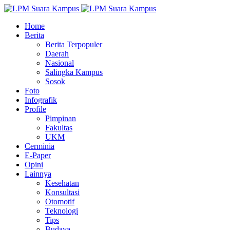
Home
Berita
Berita Terpopuler
Daerah
Nasional
Salingka Kampus
Sosok
Foto
Infografik
Profile
Pimpinan
Fakultas
UKM
Cerminia
E-Paper
Opini
Lainnya
Kesehatan
Konsultasi
Otomotif
Teknologi
Tips
Budaya