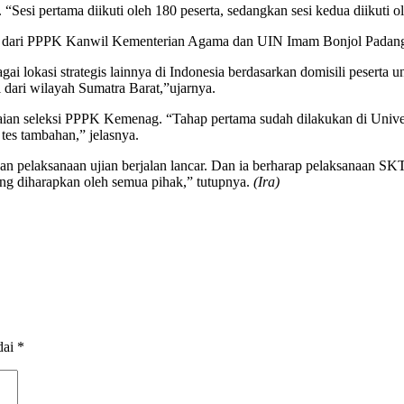
 “Sesi pertama diikuti oleh 180 peserta, sedangkan sesi kedua diikuti 
sal dari PPPK Kanwil Kementerian Agama dan UIN Imam Bonjol Padang
agai lokasi strategis lainnya di Indonesia berdasarkan domisili pese
al dari wilayah Sumatra Barat,”ujarnya.
aian seleksi PPPK Kemenag. “Tahap pertama sudah dilakukan di Univers
tes tambahan,” jelasnya.
kan pelaksanaan ujian berjalan lancar. Dan ia berharap pelaksanaan S
yang diharapkan oleh semua pihak,” tutupnya.
(Ira)
dai
*