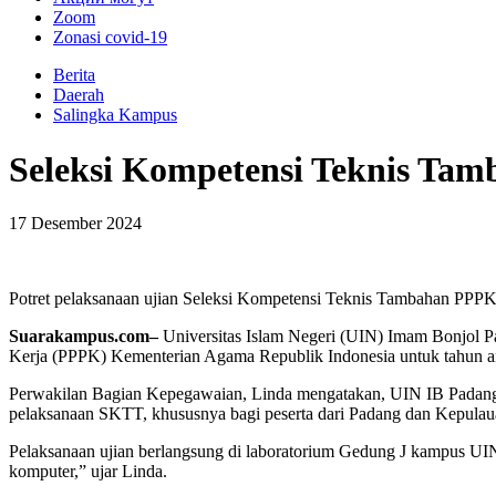
Zoom
Zonasi covid-19
Berita
Daerah
Salingka Kampus
Seleksi Kompetensi Teknis Ta
17 Desember 2024
Potret pelaksanaan ujian Seleksi Kompetensi Teknis Tambahan PPP
Suarakampus.com–
Universitas Islam Negeri (UIN) Imam Bonjol P
Kerja (PPPK) Kementerian Agama Republik Indonesia untuk tahun ang
Perwakilan Bagian Kepegawaian, Linda mengatakan, UIN IB Padang di
pelaksanaan SKTT, khususnya bagi peserta dari Padang dan Kepulau
Pelaksanaan ujian berlangsung di laboratorium Gedung J kampus UI
komputer,” ujar Linda.