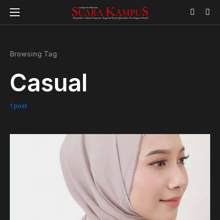
Browsing Tag
Casual
1 post