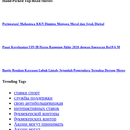
Hand-Picked
Top-Read Stories
Peringatan! Mahasiswa KKN Diminta Menjaga Moral dan Jejak Digital
Pusat Kerohanian UIN IB Harus Rampung Akhir 2026 dengan Anggaran Rp18,6 M
Banjir Rendam Kawasan Lubuk Lintah, Sejumlah Pengendara Terpaksa Dorong Motor
Trending
Tags
ставки спорт
службы поддержки
свою антибольшевицкая
интерактивных ставок
букмекерской конторы
букмекерских контор
Акции могут принимать
Акции могут