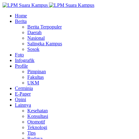
Home
Berita
Berita Terpopuler
Daerah
Nasional
Salingka Kampus
Sosok
Foto
Infografik
Profile
Pimpinan
Fakultas
UKM
Cerminia
E-Paper
Opini
Lainnya
Kesehatan
Konsultasi
Otomotif
Teknologi
Tips
Budaya