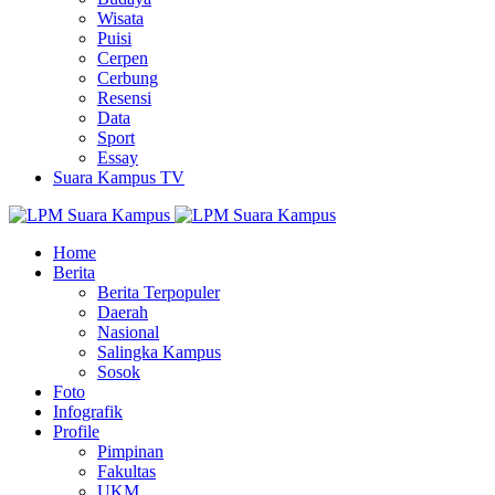
Wisata
Puisi
Cerpen
Cerbung
Resensi
Data
Sport
Essay
Suara Kampus TV
Home
Berita
Berita Terpopuler
Daerah
Nasional
Salingka Kampus
Sosok
Foto
Infografik
Profile
Pimpinan
Fakultas
UKM