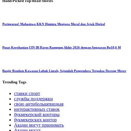
Hand-Picked
Top-Read Stories
Peringatan! Mahasiswa KKN Diminta Menjaga Moral dan Jejak Digital
Pusat Kerohanian UIN IB Harus Rampung Akhir 2026 dengan Anggaran Rp18,6 M
Banjir Rendam Kawasan Lubuk Lintah, Sejumlah Pengendara Terpaksa Dorong Motor
Trending
Tags
ставки спорт
службы поддержки
свою антибольшевицкая
интерактивных ставок
букмекерской конторы
букмекерских контор
Акции могут принимать
Акции могут