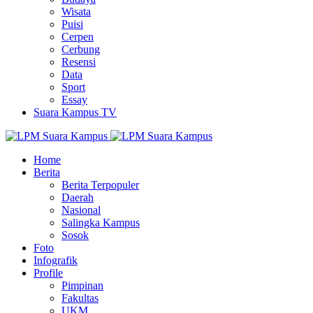
Wisata
Puisi
Cerpen
Cerbung
Resensi
Data
Sport
Essay
Suara Kampus TV
Home
Berita
Berita Terpopuler
Daerah
Nasional
Salingka Kampus
Sosok
Foto
Infografik
Profile
Pimpinan
Fakultas
UKM