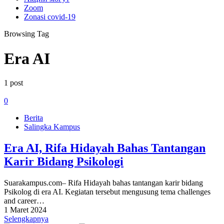
Zoom
Zonasi covid-19
Browsing Tag
Era AI
1 post
0
Berita
Salingka Kampus
Era AI, Rifa Hidayah Bahas Tantangan
Karir Bidang Psikologi
Suarakampus.com– Rifa Hidayah bahas tantangan karir bidang
Psikolog di era AI. Kegiatan tersebut mengusung tema challenges
and career…
1 Maret 2024
Selengkapnya