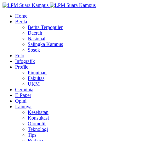
Home
Berita
Berita Terpopuler
Daerah
Nasional
Salingka Kampus
Sosok
Foto
Infografik
Profile
Pimpinan
Fakultas
UKM
Cerminia
E-Paper
Opini
Lainnya
Kesehatan
Konsultasi
Otomotif
Teknologi
Tips
Budaya