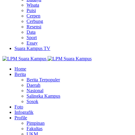
Wisata
Puisi
Cerpen
Cerbung
Resensi
Data
Sport
Essay
Suara Kampus TV
Home
Berita
Berita Terpopuler
Daerah
Nasional
Salingka Kampus
Sosok
Foto
Infografik
Profile
Pimpinan
Fakultas
UKM