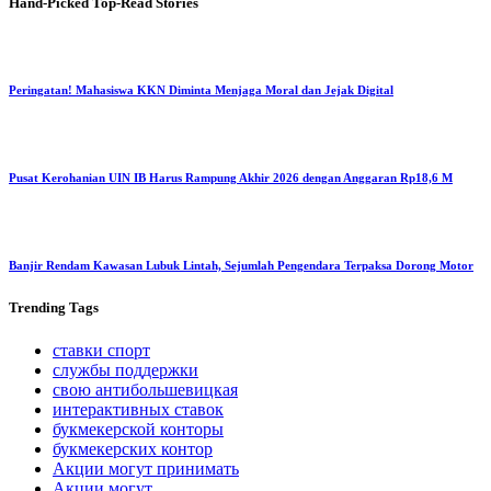
Hand-Picked
Top-Read Stories
Peringatan! Mahasiswa KKN Diminta Menjaga Moral dan Jejak Digital
Pusat Kerohanian UIN IB Harus Rampung Akhir 2026 dengan Anggaran Rp18,6 M
Banjir Rendam Kawasan Lubuk Lintah, Sejumlah Pengendara Terpaksa Dorong Motor
Trending
Tags
ставки спорт
службы поддержки
свою антибольшевицкая
интерактивных ставок
букмекерской конторы
букмекерских контор
Акции могут принимать
Акции могут