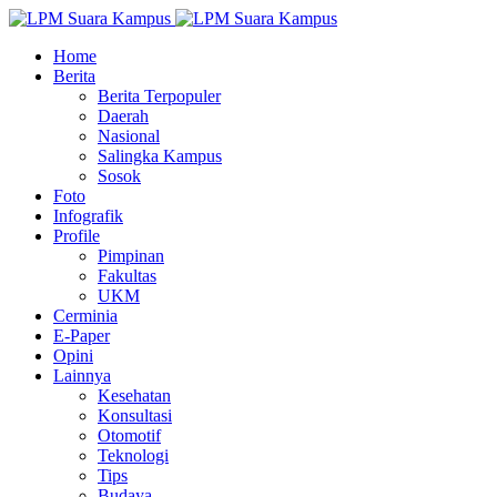
Home
Berita
Berita Terpopuler
Daerah
Nasional
Salingka Kampus
Sosok
Foto
Infografik
Profile
Pimpinan
Fakultas
UKM
Cerminia
E-Paper
Opini
Lainnya
Kesehatan
Konsultasi
Otomotif
Teknologi
Tips
Budaya