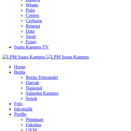
Wisata
Puisi
Cerpen
Cerbung
Resensi
Data
Sport
Essay
Suara Kampus TV
Home
Berita
Berita Terpopuler
Daerah
Nasional
Salingka Kampus
Sosok
Foto
Infografik
Profile
Pimpinan
Fakultas
UKM