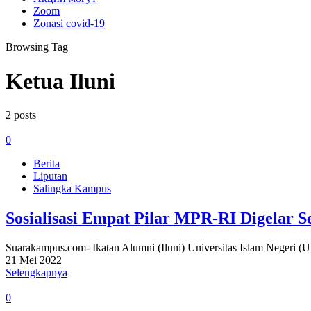
Zoom
Zonasi covid-19
Browsing Tag
Ketua Iluni
2 posts
0
Berita
Liputan
Salingka Kampus
Sosialisasi Empat Pilar MPR-RI Digelar 
Suarakampus.com- Ikatan Alumni (Iluni) Universitas Islam Negeri (
21 Mei 2022
Selengkapnya
0