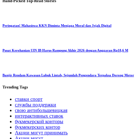
Hand-Picked
Top-Read Stories
Peringatan! Mahasiswa KKN Diminta Menjaga Moral dan Jejak Digital
Pusat Kerohanian UIN IB Harus Rampung Akhir 2026 dengan Anggaran Rp18,6 M
Banjir Rendam Kawasan Lubuk Lintah, Sejumlah Pengendara Terpaksa Dorong Motor
Trending
Tags
ставки спорт
службы поддержки
свою антибольшевицкая
интерактивных ставок
букмекерской конторы
букмекерских контор
Акции могут принимать
Акции могут