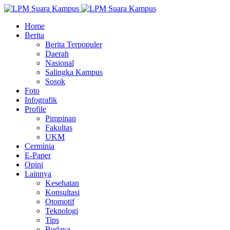
Home
Berita
Berita Terpopuler
Daerah
Nasional
Salingka Kampus
Sosok
Foto
Infografik
Profile
Pimpinan
Fakultas
UKM
Cerminia
E-Paper
Opini
Lainnya
Kesehatan
Konsultasi
Otomotif
Teknologi
Tips
Budaya