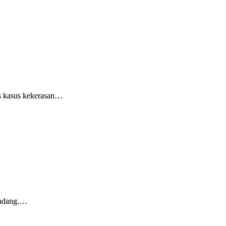
as kasus kekerasan…
Padang.…