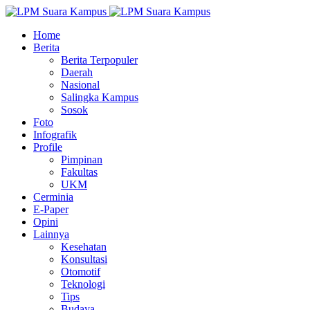
Home
Berita
Berita Terpopuler
Daerah
Nasional
Salingka Kampus
Sosok
Foto
Infografik
Profile
Pimpinan
Fakultas
UKM
Cerminia
E-Paper
Opini
Lainnya
Kesehatan
Konsultasi
Otomotif
Teknologi
Tips
Budaya