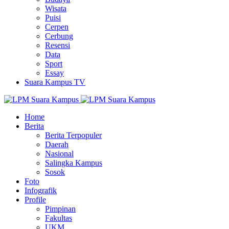
Wisata
Puisi
Cerpen
Cerbung
Resensi
Data
Sport
Essay
Suara Kampus TV
Home
Berita
Berita Terpopuler
Daerah
Nasional
Salingka Kampus
Sosok
Foto
Infografik
Profile
Pimpinan
Fakultas
UKM