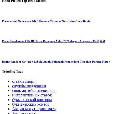
Hand-Picked
Top-Read Stories
Peringatan! Mahasiswa KKN Diminta Menjaga Moral dan Jejak Digital
Pusat Kerohanian UIN IB Harus Rampung Akhir 2026 dengan Anggaran Rp18,6 M
Banjir Rendam Kawasan Lubuk Lintah, Sejumlah Pengendara Terpaksa Dorong Motor
Trending
Tags
ставки спорт
службы поддержки
свою антибольшевицкая
интерактивных ставок
букмекерской конторы
букмекерских контор
Акции могут принимать
Акции могут