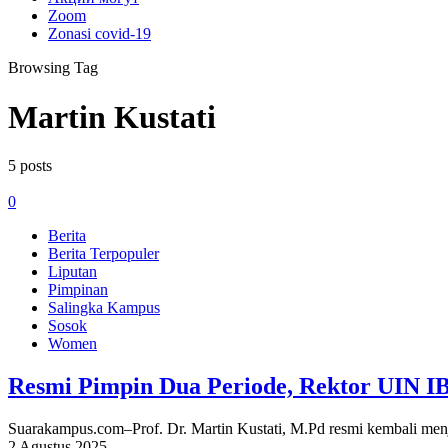
Zoom
Zonasi covid-19
Browsing Tag
Martin Kustati
5 posts
0
Berita
Berita Terpopuler
Liputan
Pimpinan
Salingka Kampus
Sosok
Women
Resmi Pimpin Dua Periode, Rektor UIN 
Suarakampus.com–Prof. Dr. Martin Kustati, M.Pd resmi kembali men
2 Agustus 2025