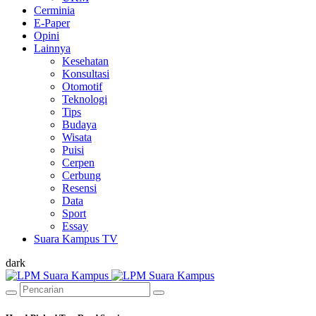
Cerminia
E-Paper
Opini
Lainnya
Kesehatan
Konsultasi
Otomotif
Teknologi
Tips
Budaya
Wisata
Puisi
Cerpen
Cerbung
Resensi
Data
Sport
Essay
Suara Kampus TV
dark