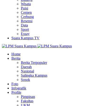
Wisata
Puisi
Cerpen
Cerbung
Resensi
Data
Sport
Essay
Suara Kampus TV
Home
Berita
Berita Terpopuler
Daerah
Nasional
Salingka Kampus
Sosok
Foto
Infografik
Profile
Pimpinan
Fakultas
UKM