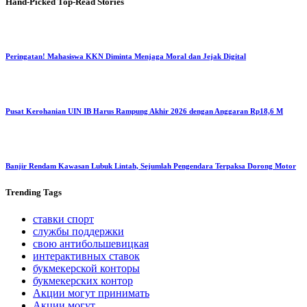
Hand-Picked
Top-Read Stories
Peringatan! Mahasiswa KKN Diminta Menjaga Moral dan Jejak Digital
Pusat Kerohanian UIN IB Harus Rampung Akhir 2026 dengan Anggaran Rp18,6 M
Banjir Rendam Kawasan Lubuk Lintah, Sejumlah Pengendara Terpaksa Dorong Motor
Trending
Tags
ставки спорт
службы поддержки
свою антибольшевицкая
интерактивных ставок
букмекерской конторы
букмекерских контор
Акции могут принимать
Акции могут