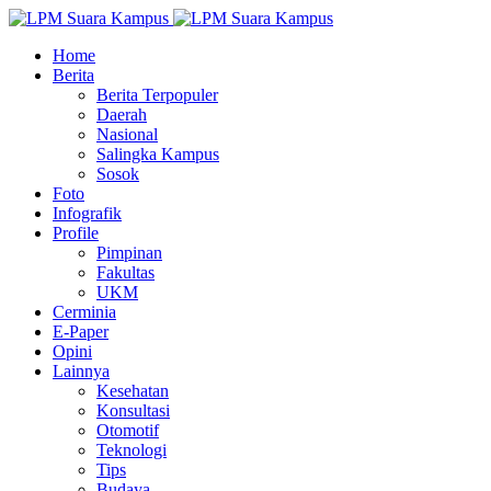
Home
Berita
Berita Terpopuler
Daerah
Nasional
Salingka Kampus
Sosok
Foto
Infografik
Profile
Pimpinan
Fakultas
UKM
Cerminia
E-Paper
Opini
Lainnya
Kesehatan
Konsultasi
Otomotif
Teknologi
Tips
Budaya