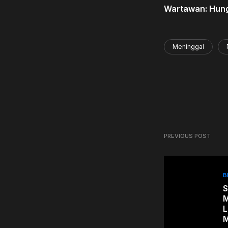
Wartawan: Hung
Meninggal
PREVIOUS POST
B
S
M
L
M