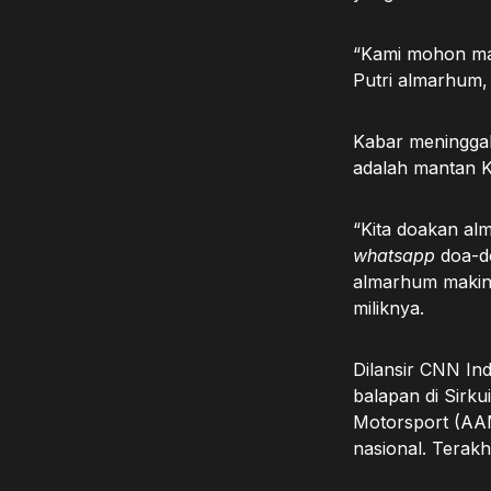
“Kami mohon ma
Putri almarhum,
Kabar meninggal
adalah mantan K
“Kita doakan a
whatsapp
doa-do
almarhum makin 
miliknya.
Dilansir CNN In
balapan di Sirk
Motorsport (AAM
nasional. Terakh