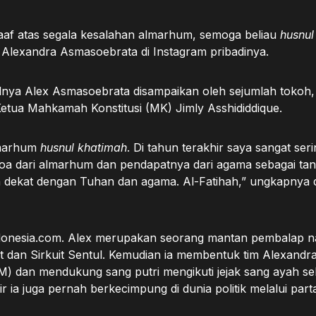
af atas segala kesalahan almarhum, semoga beliau
husnul
 Alexandra Asmasoebrata di Instagram pribadinya.
nya Alex Asmasoebrata disampaikan oleh sejumlah tokoh,
etua Mahkamah Konstitusi (MK) Jimly Asshididdique.
lmarhum
husnul khatimah
. Di tahun terakhir saya sangat ser
a dari almarhum dan pendapatnya dari agama sebagai ta
dekat dengan Tuhan dan agama. Al-Fatihah,” ungkapnya di
donesia.com. Alex merupakan seorang mantan pembalap na
uit dan Sirkuit Sentul. Kemudian ia membentuk tim Alexand
) dan mendukung sang putri mengikuti jejak sang ayah s
ir ia juga pernah berkecimpung di dunia politik melalui par