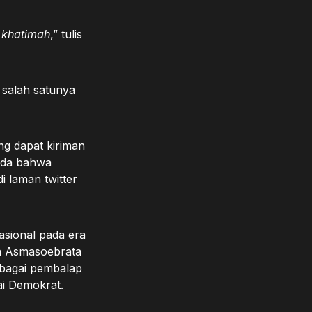
 khatimah
,” tulis
 salah satunya
ing dapat kiriman
nda bahwa
 laman twitter
sional pada era
ra Asmasoebrata
ebagai pembalap
tai Demokrat.