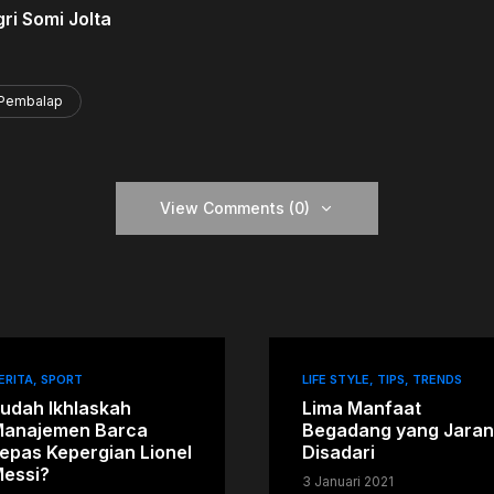
ri Somi Jolta
Pembalap
View Comments (0)
ERITA
SPORT
LIFE STYLE
TIPS
TRENDS
udah Ikhlaskah
Lima Manfaat
anajemen Barca
Begadang yang Jara
epas Kepergian Lionel
Disadari
essi?
3 Januari 2021