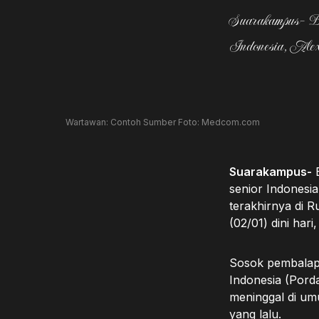
Suarakampus- Ber
Indonesia, Alex
Wartawan: Contoh Sumber Foto: Medcom.com
Suarakampus-
B
senior Indonesi
terakhirnya di 
(02/01) dini hari
Sosok pembalap 
Indonesia (Porda
meninggal di um
yang lalu.