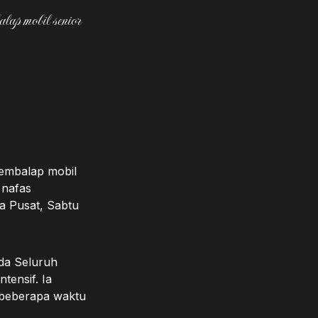
ap mobil senior
pembalap mobil
 nafas
a Pusat, Sabtu
da Seluruh
tensif. Ia
 beberapa waktu