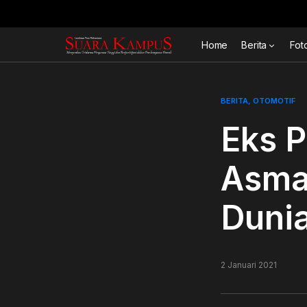
Home
Berita
Fot
BERITA
OTOMOTIF
Eks P
Asma
Dunia
2 Januari 2021