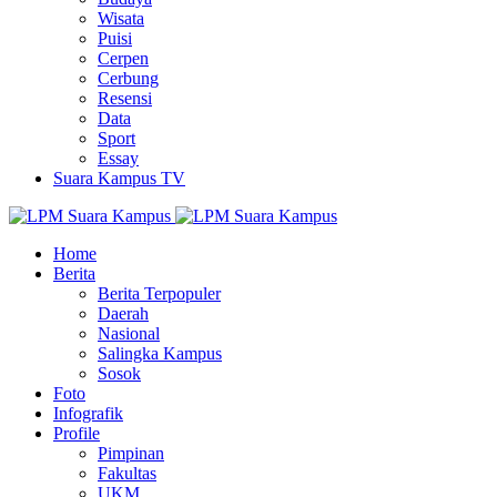
Wisata
Puisi
Cerpen
Cerbung
Resensi
Data
Sport
Essay
Suara Kampus TV
Home
Berita
Berita Terpopuler
Daerah
Nasional
Salingka Kampus
Sosok
Foto
Infografik
Profile
Pimpinan
Fakultas
UKM