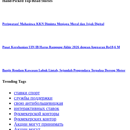
Hand-Picked
Top-Read Stories
Peringatan! Mahasiswa KKN Diminta Menjaga Moral dan Jejak Digital
Pusat Kerohanian UIN IB Harus Rampung Akhir 2026 dengan Anggaran Rp18,6 M
Banjir Rendam Kawasan Lubuk Lintah, Sejumlah Pengendara Terpaksa Dorong Motor
Trending
Tags
ставки спорт
службы поддержки
свою антибольшевицкая
интерактивных ставок
букмекерской конторы
букмекерских контор
Акции могут принимать
Акции могут