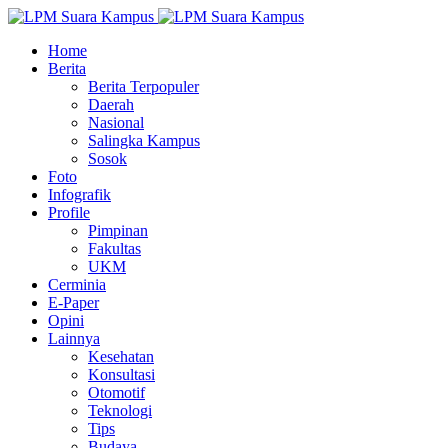
Home
Berita
Berita Terpopuler
Daerah
Nasional
Salingka Kampus
Sosok
Foto
Infografik
Profile
Pimpinan
Fakultas
UKM
Cerminia
E-Paper
Opini
Lainnya
Kesehatan
Konsultasi
Otomotif
Teknologi
Tips
Budaya