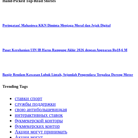
Hand-Picked
Top-Read Stories
Peringatan! Mahasiswa KKN Diminta Menjaga Moral dan Jejak Digital
Pusat Kerohanian UIN IB Harus Rampung Akhir 2026 dengan Anggaran Rp18,6 M
Banjir Rendam Kawasan Lubuk Lintah, Sejumlah Pengendara Terpaksa Dorong Motor
Trending
Tags
ставки спорт
службы поддержки
свою антибольшевицкая
интерактивных ставок
букмекерской конторы
букмекерских контор
Акции могут принимать
Акции могут