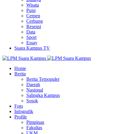
Wisata
Puisi
Cerpen
Cerbung
Resensi
Data
Sport
Essay
Suara Kampus TV
Home
Berita
Berita Terpopuler
Daerah
Nasional
Salingka Kampus
Sosok
Foto
Infografik
Profile
Pimpinan
Fakultas
UKM