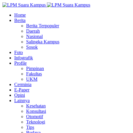
Home
Berita
Berita Terpopuler
Daerah
Nasional
Salingka Kampus
Sosok
Foto
Infografik
Profile
Pimpinan
Fakultas
UKM
Cerminia
E-Paper
Opini
Lainnya
Kesehatan
Konsultasi
Otomotif
Teknologi
Tips
Budaya