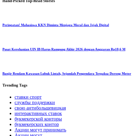
Hand-Picked
Top-Read Stories
Peringatan! Mahasiswa KKN Diminta Menjaga Moral dan Jejak Digital
Pusat Kerohanian UIN IB Harus Rampung Akhir 2026 dengan Anggaran Rp18,6 M
Banjir Rendam Kawasan Lubuk Lintah, Sejumlah Pengendara Terpaksa Dorong Motor
Trending
Tags
ставки спорт
службы поддержки
свою антибольшевицкая
интерактивных ставок
букмекерской конторы
букмекерских контор
Акции могут принимать
Акции могут