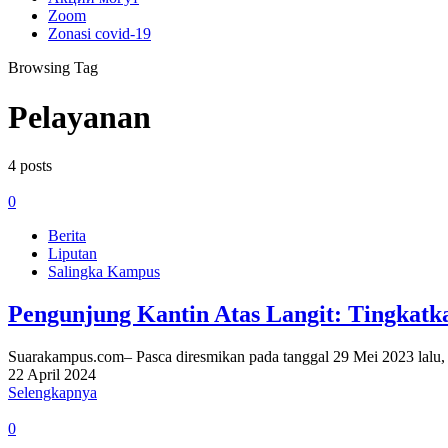
Zoom
Zonasi covid-19
Browsing Tag
Pelayanan
4 posts
0
Berita
Liputan
Salingka Kampus
Pengunjung Kantin Atas Langit: Tingkatka
Suarakampus.com– Pasca diresmikan pada tanggal 29 Mei 2023 lalu, 
22 April 2024
Selengkapnya
0