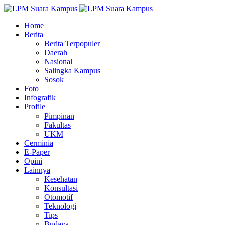
Home
Berita
Berita Terpopuler
Daerah
Nasional
Salingka Kampus
Sosok
Foto
Infografik
Profile
Pimpinan
Fakultas
UKM
Cerminia
E-Paper
Opini
Lainnya
Kesehatan
Konsultasi
Otomotif
Teknologi
Tips
Budaya