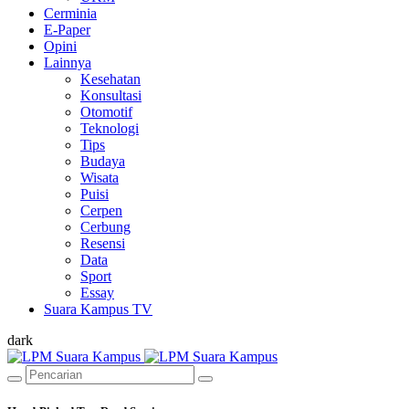
Cerminia
E-Paper
Opini
Lainnya
Kesehatan
Konsultasi
Otomotif
Teknologi
Tips
Budaya
Wisata
Puisi
Cerpen
Cerbung
Resensi
Data
Sport
Essay
Suara Kampus TV
dark