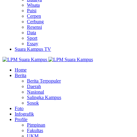
Wisata
Puisi
Cerpen
Cerbung
Resensi
Data
Sport
Essay
Suara Kampus TV
Home
Berita
Berita Terpopuler
Daerah
Nasional
Salingka Kampus
Sosok
Foto
Infografik
Profile
Pimpinan
Fakultas
UKM