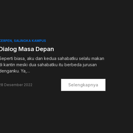
0
CERPEN
SALINGKA KAMPUS
Dialog Masa Depan
Seperti biasa, aku dan kedua sahabatku selalu makan
di kantin meski dua sahabatku itu berbeda jurusan
denganku. Ya,…
Selengkapnya
28 Desember 2022