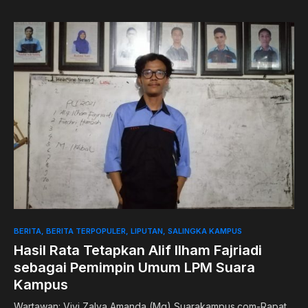
0
BERITA
BERITA TERPOPULER
LIPUTAN
SALINGKA KAMPUS
Hasil Rata Tetapkan Alif Ilham Fajriadi
sebagai Pemimpin Umum LPM Suara
Kampus
Wartawan: Vivi Zalya Amanda (Mg) Suarakampus.com-Rapat