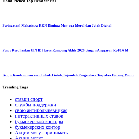
Hand-Picked
Top-Read Stories
Peringatan! Mahasiswa KKN Diminta Menjaga Moral dan Jejak Digital
Pusat Kerohanian UIN IB Harus Rampung Akhir 2026 dengan Anggaran Rp18,6 M
Banjir Rendam Kawasan Lubuk Lintah, Sejumlah Pengendara Terpaksa Dorong Motor
Trending
Tags
ставки спорт
службы поддержки
свою антибольшевицкая
интерактивных ставок
букмекерской конторы
букмекерских контор
Акции могут принимать
Акции могут