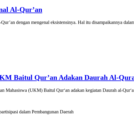
al Al-Qur’an
Qur’an dengan mengenal eksistensinya. Hal itu disampaikannya dala
 UKM Baitul Qur’an Adakan Daurah Al-Qur
giatan Mahasiswa (UKM) Baitul Qur‘an adakan kegiatan Daurah al-Qur
artisipasi dalam Pembangunan Daerah