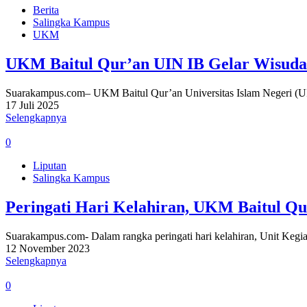
Berita
Salingka Kampus
UKM
UKM Baitul Qur’an UIN IB Gelar Wisuda
Suarakampus.com– UKM Baitul Qur’an Universitas Islam Negeri (U
17 Juli 2025
Selengkapnya
0
Liputan
Salingka Kampus
Peringati Hari Kelahiran, UKM Baitul Q
Suarakampus.com- Dalam rangka peringati hari kelahiran, Unit Kegi
12 November 2023
Selengkapnya
0