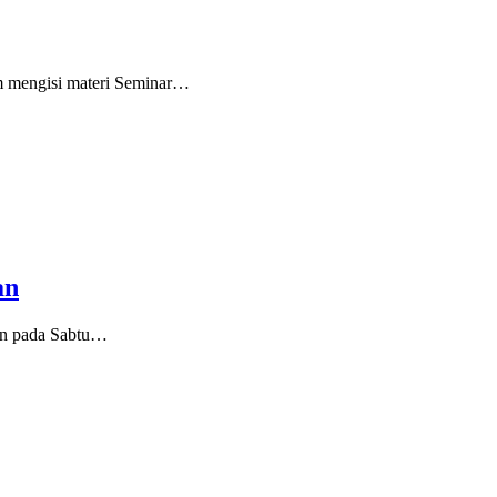
m mengisi materi Seminar…
an
‘an pada Sabtu…