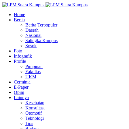
Home
Berita
Berita Terpopuler
Daerah
Nasional
Salingka Kampus
Sosok
Foto
Infografik
Profile
Pimpinan
Fakultas
UKM
Cerminia
E-Paper
Opini
Lainnya
Kesehatan
Konsultasi
Otomotif
Teknologi
Tips
Budaya