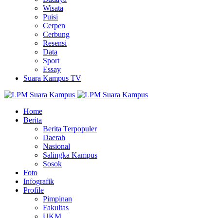
Wisata
Puisi
Cerpen
Cerbung
Resensi
Data
Sport
Essay
Suara Kampus TV
Home
Berita
Berita Terpopuler
Daerah
Nasional
Salingka Kampus
Sosok
Foto
Infografik
Profile
Pimpinan
Fakultas
UKM