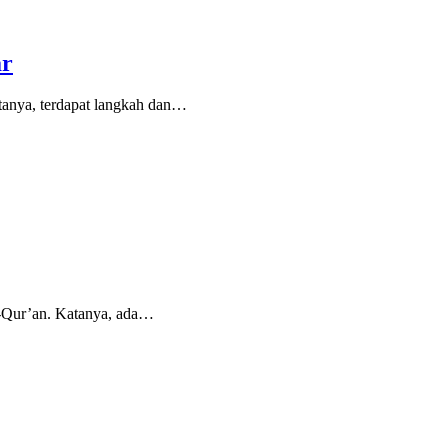
ar
anya, terdapat langkah dan…
l-Qur’an. Katanya, ada…