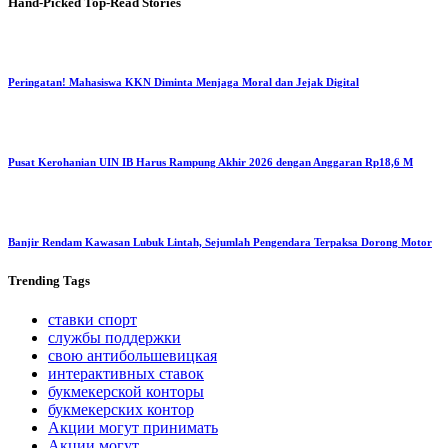
Hand-Picked
Top-Read Stories
Peringatan! Mahasiswa KKN Diminta Menjaga Moral dan Jejak Digital
Pusat Kerohanian UIN IB Harus Rampung Akhir 2026 dengan Anggaran Rp18,6 M
Banjir Rendam Kawasan Lubuk Lintah, Sejumlah Pengendara Terpaksa Dorong Motor
Trending
Tags
ставки спорт
службы поддержки
свою антибольшевицкая
интерактивных ставок
букмекерской конторы
букмекерских контор
Акции могут принимать
Акции могут