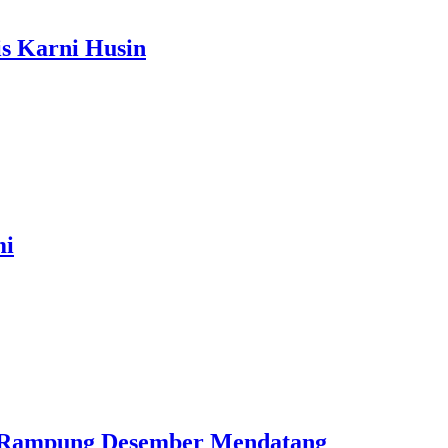
s Karni Husin
mi
n Rampung Desember Mendatang