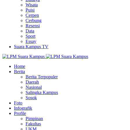
Wisata
Puisi
Cerpen
Cerbung
Resensi
Data
Sport
Essay
Suara Kampus TV
Home
Berita
Berita Terpopuler
Daerah
Nasional
Salingka Kampus
Sosok
Foto
Infografik
Profile
Pimpinan
Fakultas
UKM