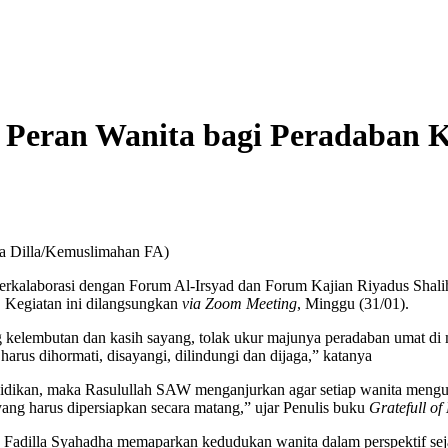
 Peran Wanita bagi Peradaban 
a Dilla/Kemuslimahan FA)
rkalaborasi dengan Forum Al-Irsyad dan Forum Kajian Riyadus Shal
Kegiatan ini dilangsungkan
via Zoom Meeting
, Minggu (31/01).
 kelembutan dan kasih sayang, tolak ukur majunya peradaban umat di m
rus dihormati, disayangi, dilindungi dan dijaga,” katanya
didikan, maka Rasulullah SAW menganjurkan agar setiap wanita mengut
ang harus dipersiapkan secara matang,” ujar Penulis buku
Gratefull of 
 Fadilla Syahadha memaparkan kedudukan wanita dalam perspektif se