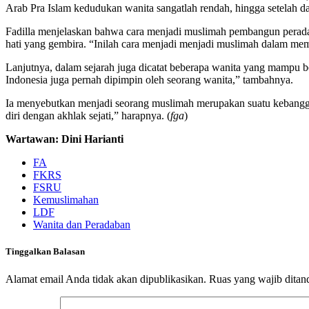
Arab Pra Islam kedudukan wanita sangatlah rendah, hingga setelah da
Fadilla menjelaskan bahwa cara menjadi muslimah pembangun peradaba
hati yang gembira. “Inilah cara menjadi menjadi muslimah dalam me
Lanjutnya, dalam sejarah juga dicatat beberapa wanita yang mampu
Indonesia juga pernah dipimpin oleh seorang wanita,” tambahnya.
Ia menyebutkan menjadi seorang muslimah merupakan suatu kebanggaan
diri dengan akhlak sejati,” harapnya. (
fga
)
Wartawan: Dini Harianti
FA
FKRS
FSRU
Kemuslimahan
LDF
Wanita dan Peradaban
Tinggalkan Balasan
Alamat email Anda tidak akan dipublikasikan.
Ruas yang wajib ditan