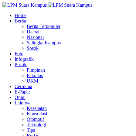
Home
Berita
Berita Terpopuler
Daerah
Nasional
Salingka Kampus
Sosok
Foto
Infografik
Profile
Pimpinan
Fakultas
UKM
Cerminia
E-Paper
Opini
Lainnya
Kesehatan
Konsultasi
Otomotif
Teknologi
Tips
Budaya