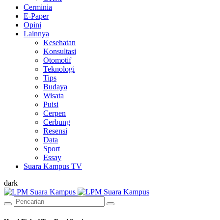
Cerminia
E-Paper
Opini
Lainnya
Kesehatan
Konsultasi
Otomotif
Teknologi
Tips
Budaya
Wisata
Puisi
Cerpen
Cerbung
Resensi
Data
Sport
Essay
Suara Kampus TV
dark