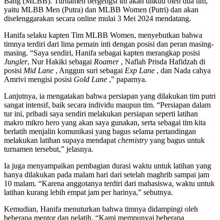
Bang (MLBB). Turnamen bergengsi ini akan diikuti oleh dua tim,
yaitu MLBB Men (Putra) dan MLBB Women (Putri) dan akan
diselenggarakan secara online mulai 3 Mei 2024 mendatang.
Hanifa selaku kapten Tim MLBB Women, menyebutkan bahwa
timnya terdiri dari lima pemain inti dengan posisi dan peran masing-
masing. “Saya sendiri, Hanifa sebagai kapten merangkap posisi
Jungler
, Nur Hakiki sebagai
Roamer
, Naflah Prisda Hafidzah di
posisi
Mid Lane
, Anggun suri sebagai
Exp Lane
, dan Nada cahya
Amrivi mengisi posisi
Gold Lane
,” paparnya.
Lanjutnya, ia mengatakan bahwa persiapan yang dilakukan tim putri
sangat intensif, baik secara individu maupun tim. “Persiapan dalam
tur ini, pribadi saya sendiri melakukan persiapan seperti latihan
makro mikro hero yang akan saya gunakan, serta sebagai tim kita
berlatih menjalin komunikasi yang bagus selama pertandingan
melakukan latihan supaya mendapat
chemistry
yang bagus untuk
turnamen tersebut,” jelasnya.
Ia juga menyampaikan pembagian durasi waktu untuk latihan yang
hanya dilakukan pada malam hari dari setelah maghrib sampai jam
10 malam. “Karena anggotanya terdiri dari mahasiswa, waktu untuk
latihan kurang lebih empat jam per harinya,” sebutnya.
Kemudian, Hanifa menuturkan bahwa timnya didampingi oleh
beberapa mentor dan pelatih. “Kami mempunyai beberapa