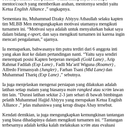
mentor/
coach
yang memberikan arahan, mentornya sendiri yaitu
Ketua
English Alliance
,” ungkapnya.
Sementara itu, Muhammad Dzaky Abiyyu Athaullah selaku kapten
tim MLBB Men mengungkapkan motivasi utamanya mengikuti
turnamen ini. “Motivasi saya adalah untuk menyalurkan bakat saya
dalam bidang
e-sport
, dan saya mengikuti turnamen ini karena ingin
mencari pengalaman,” ujarnya.
Ia memaparkan, bahwasanya tim putra terdiri dari 6 anggota inti
yang akan ikut ke dalam pertandingan nanti. “Yaitu saya sendiri
menempati posisi Kapten berperan menjadi
(Gold Lane)
, Arip
Rahmat Fadilah
(Exp Lane)
, Fadli Ma’arif Wiguna
(Roamer)
,
Alfredo Firmansyah
(Jungler)
, Farhan Tsani
(Mid Lane)
dan
Muhammad Thariq
(Exp Lane)
,” sebutnya.
Ia juga menjelaskan mengenai persiapan yang dilakukan adalah
latihan setiap malam yang biasanya
main rangked
atau
scrim
lawan
tim lain. “Durasi latihan sekitar 2-3 jam sehari di bawah bimbingan
pelatih Muhammad Hajjid Abiyyu yang merupakan Ketua English
Alliance ,” jelas mahasiswa yang kerap disapa Abay tersebut.
Kendati demikian, ia juga mengungkapkan kemungkinan tantangan
yang biasa dihadapinya dalam mengikuti turnamen ini. “Tantangan
terbesarnya adalah ketika kalah melakukan
scrim
atau evaluasi