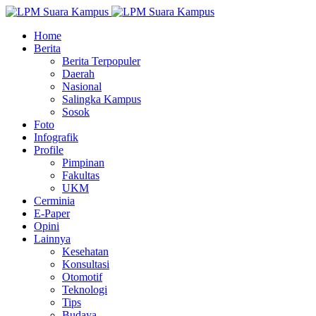
Home
Berita
Berita Terpopuler
Daerah
Nasional
Salingka Kampus
Sosok
Foto
Infografik
Profile
Pimpinan
Fakultas
UKM
Cerminia
E-Paper
Opini
Lainnya
Kesehatan
Konsultasi
Otomotif
Teknologi
Tips
Budaya