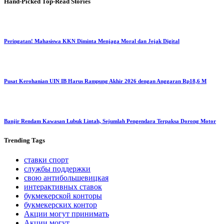
Hand-Picked
Top-Read Stories
Peringatan! Mahasiswa KKN Diminta Menjaga Moral dan Jejak Digital
Pusat Kerohanian UIN IB Harus Rampung Akhir 2026 dengan Anggaran Rp18,6 M
Banjir Rendam Kawasan Lubuk Lintah, Sejumlah Pengendara Terpaksa Dorong Motor
Trending
Tags
ставки спорт
службы поддержки
свою антибольшевицкая
интерактивных ставок
букмекерской конторы
букмекерских контор
Акции могут принимать
Акции могут