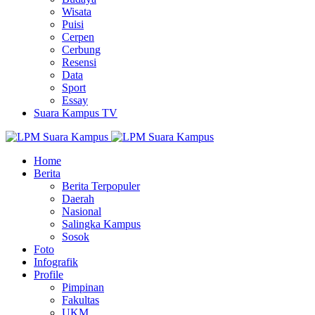
Wisata
Puisi
Cerpen
Cerbung
Resensi
Data
Sport
Essay
Suara Kampus TV
Home
Berita
Berita Terpopuler
Daerah
Nasional
Salingka Kampus
Sosok
Foto
Infografik
Profile
Pimpinan
Fakultas
UKM