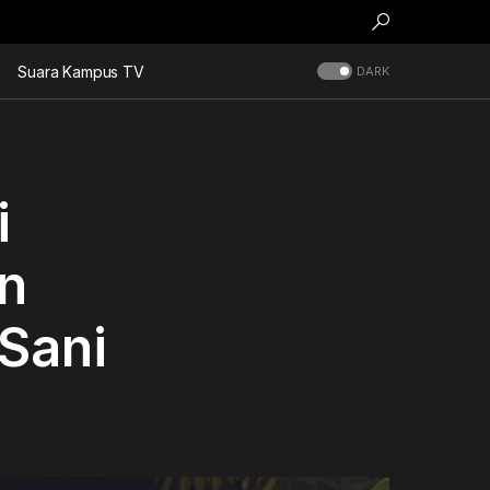
Suara Kampus TV
DARK
i
n
 Sani