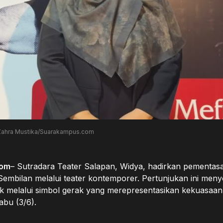
: Zahra Mustika/Suarakampus.com
com
– Sutradara Teater Salapan, Widya, hadirkan pementas
embilan melalui teater kontemporer. Pertunjukan ini menyo
uk melalui simbol gerak yang merepresentasikan kekuasaan 
bu (3/6).