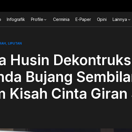
o
Infografik
Profile
Cerminia
E-Paper
Opini
Lainnya
RAH
LIPUTAN
a Husin Dekontruks
nda Bujang Sembila
 Kisah Cinta Giran