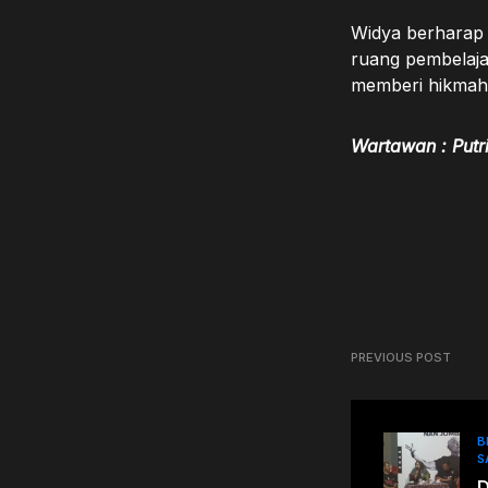
Widya berharap 
ruang pembelajar
memberi hikmah 
Wartawan : Putr
PREVIOUS POST
B
S
D