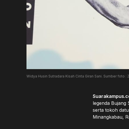
Widya Husin Sutradara Kisah Cinta Giran Sani. Sumber foto 
Suarakampus.
legenda Bujang S
serta tokoh dat
Minangkabau, Ra