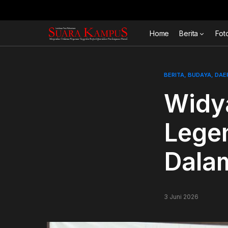
Home
Berita
Fot
BERITA
BUDAYA
DAE
Widy
Lege
Dalam
3 Juni 2026