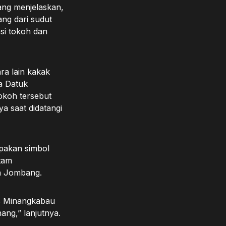
ang menjelaskan,
ang dari sudut
si tokoh dan
ra lain kakak
a Datuk
okoh tersebut
a saat didatangi
pakan simbol
tam
an Jombang.
tas Minangkabau
nang,” lanjutnya.