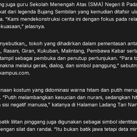
ng juga guru Sekolah Menengah Atas (SMA) Negeri 8 Pad
kat dari legenda Bujang Sembilan yang kemudian ditafsir ul
. “Kami mendekonstruksi cerita ini dengan fokus pada rela
kuasaan,” jelasnya.
enyebutkan,, tokoh yang dihadirkan dalam pementasan anta
, Rasani, Giran, Kukuban, Malintang, Pembawa Kabar sert
tampil sebagai pembuka dan penutup pertunjukan. “Para t
kna melalui gerak, dialog, dan simbol panggung,” sebutny
kampus.com.
naan kostum yang didominasi warna hitam dan putih meru
a. “Putih melambangkan kesucian dan nurani, sedangkan hi
isi negatif manusia,” katanya di Halaman Ladang Tari N
batik lilitan pinggang juga digunakan sebagai simbol identi
engan silat dan randai. “Itu bukan batik jawa tetapi deta mi