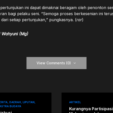
pertunjukan ini dapat dimaknai beragam oleh penonton ser
an bagi pelaku seni. “Semoga proses berkesenian ini terus
dari setiap pertunjukan,” pungkasnya. (
rar
)
i Wahyuni (Mg)
View Comments (0)
ERITA
DAERAH
LIPUTAN
ARTIKEL
ASTRA BUDAYA
Kurangnya Partisipasi
iskusi