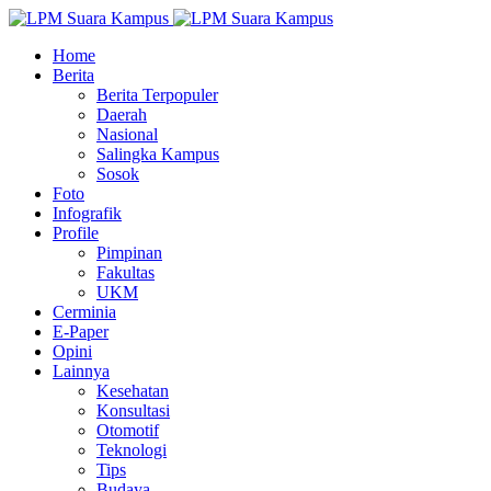
Home
Berita
Berita Terpopuler
Daerah
Nasional
Salingka Kampus
Sosok
Foto
Infografik
Profile
Pimpinan
Fakultas
UKM
Cerminia
E-Paper
Opini
Lainnya
Kesehatan
Konsultasi
Otomotif
Teknologi
Tips
Budaya