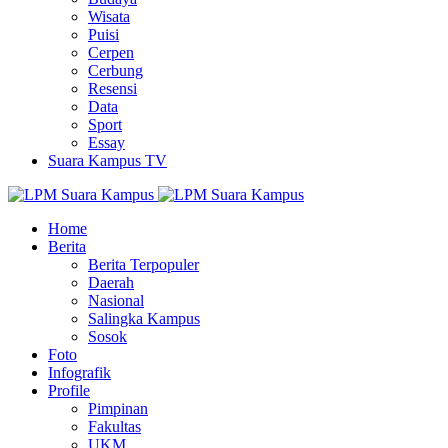
Wisata
Puisi
Cerpen
Cerbung
Resensi
Data
Sport
Essay
Suara Kampus TV
Home
Berita
Berita Terpopuler
Daerah
Nasional
Salingka Kampus
Sosok
Foto
Infografik
Profile
Pimpinan
Fakultas
UKM