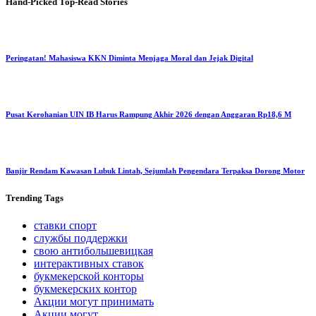
Hand-Picked
Top-Read Stories
Peringatan! Mahasiswa KKN Diminta Menjaga Moral dan Jejak Digital
Pusat Kerohanian UIN IB Harus Rampung Akhir 2026 dengan Anggaran Rp18,6 M
Banjir Rendam Kawasan Lubuk Lintah, Sejumlah Pengendara Terpaksa Dorong Motor
Trending
Tags
ставки спорт
службы поддержки
свою антибольшевицкая
интерактивных ставок
букмекерской конторы
букмекерских контор
Акции могут принимать
Акции могут