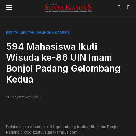
BERITA
LIPUTAN
SALINGKA KAMPUS
594 Mahasiswa Ikuti
Wisuda ke-86 UIN Imam
Bonjol Padang Gelombang
Kedua
28 November 2021
Pelaksanaan wisuda ke-86 gelombang kedua UIN Imam Bonjol
Padang (Foto: Izzatul/suarakampus.com)