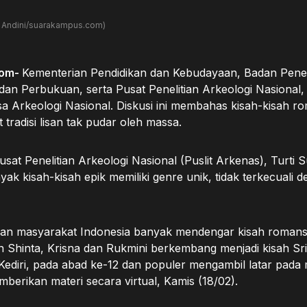
ada Andini/suarakampus.com)
com-
Kementerian Pendidikan dan Kebudayaan, Badan Penel
n Perbukuan, serta Pusat Penelitian Arkeologi Nasional, g
a Arkeologi Nasional. Diskusi ini membahas kisah-kisah r
t tradisi lisan tak pudar oleh massa.
sat Penelitian Arkeologi Nasional (Puslit Arkenas), Turti Su
k kisah-kisah epik memiliki genre unik, tidak terkecuali d
lisan masyarakat Indonesia banyak mendengar kisah romansa
n Shinta, Krisna dan Rukmini berkembang menjadi kisah Sr
i Kediri, pada abad ke-12 dan populer mengambil latar pada
berikan materi secara virtual, Kamis (18/02).