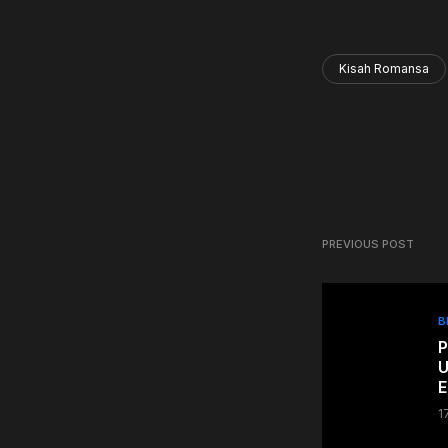
Kisah Romansa
PREVIOUS POST
B
P
U
E
1