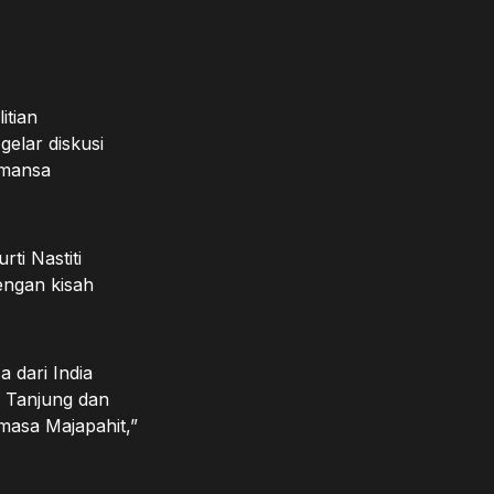
itian
elar diskusi
omansa
rti Nastiti
engan kisah
 dari India
i Tanjung dan
 masa Majapahit,”