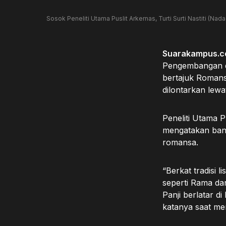
Sosok Peneliti Utama Puslit Arkernas, Turti Surti Nastiti (N
Suarakampus.
Pengembangan da
bertajuk Romans
dilontarkan lewa
Peneliti Utama Pu
mengatakan banya
romansa.
“Berkat tradisi 
seperti Rama da
Panji berlatar d
katanya saat mem