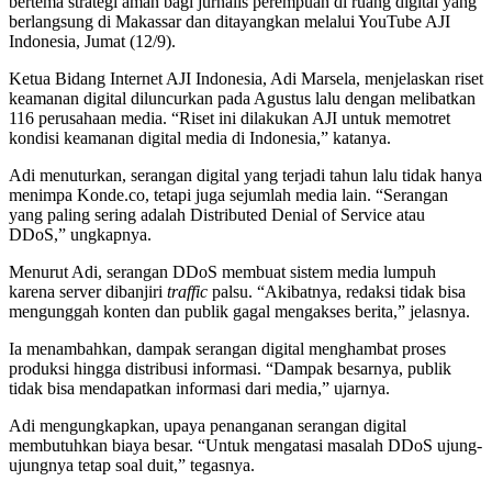
bertema strategi aman bagi jurnalis perempuan di ruang digital yang
berlangsung di Makassar dan ditayangkan melalui YouTube AJI
Indonesia, Jumat (12/9).
Ketua Bidang Internet AJI Indonesia, Adi Marsela, menjelaskan riset
keamanan digital diluncurkan pada Agustus lalu dengan melibatkan
116 perusahaan media. “Riset ini dilakukan AJI untuk memotret
kondisi keamanan digital media di Indonesia,” katanya.
Adi menuturkan, serangan digital yang terjadi tahun lalu tidak hanya
menimpa Konde.co, tetapi juga sejumlah media lain. “Serangan
yang paling sering adalah Distributed Denial of Service atau
DDoS,” ungkapnya.
Menurut Adi, serangan DDoS membuat sistem media lumpuh
karena server dibanjiri
traffic
palsu. “Akibatnya, redaksi tidak bisa
mengunggah konten dan publik gagal mengakses berita,” jelasnya.
Ia menambahkan, dampak serangan digital menghambat proses
produksi hingga distribusi informasi. “Dampak besarnya, publik
tidak bisa mendapatkan informasi dari media,” ujarnya.
Adi mengungkapkan, upaya penanganan serangan digital
membutuhkan biaya besar. “Untuk mengatasi masalah DDoS ujung-
ujungnya tetap soal duit,” tegasnya.