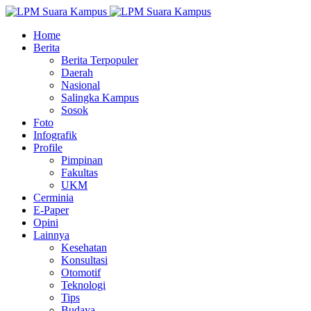
Home
Berita
Berita Terpopuler
Daerah
Nasional
Salingka Kampus
Sosok
Foto
Infografik
Profile
Pimpinan
Fakultas
UKM
Cerminia
E-Paper
Opini
Lainnya
Kesehatan
Konsultasi
Otomotif
Teknologi
Tips
Budaya