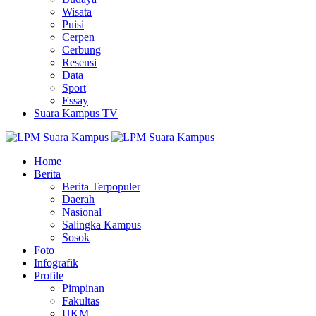
Wisata
Puisi
Cerpen
Cerbung
Resensi
Data
Sport
Essay
Suara Kampus TV
Home
Berita
Berita Terpopuler
Daerah
Nasional
Salingka Kampus
Sosok
Foto
Infografik
Profile
Pimpinan
Fakultas
UKM