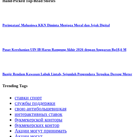
Hand-Picked
Top-Read Stories
Peringatan! Mahasiswa KKN Diminta Menjaga Moral dan Jejak Digital
Pusat Kerohanian UIN IB Harus Rampung Akhir 2026 dengan Anggaran Rp18,6 M
Banjir Rendam Kawasan Lubuk Lintah, Sejumlah Pengendara Terpaksa Dorong Motor
Trending
Tags
ставки спорт
службы поддержки
свою антибольшевицкая
интерактивных ставок
букмекерской конторы
букмекерских контор
Акции могут принимать
Акции могут