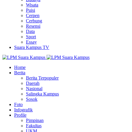
Wisata
Puisi
Cerpen
Cerbung
Resensi
Data
Sport
Essay
Suara Kampus TV
Home
Berita
Berita Terpopuler
Daerah
Nasional
Salingka Kampus
Sosok
Foto
Infografik
Profile
Pimpinan
Fakultas
UKM