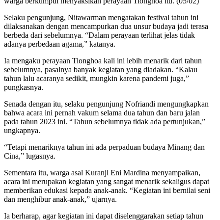
warga berkumpul menyaksikan perayaan Tionghoa itu. (05/02)
Selaku pengunjung, Nitawarman mengatakan festival tahun ini
dilaksanakan dengan mencampurkan dua unsur budaya jadi terasa
berbeda dari sebelumnya. “Dalam perayaan terlihat jelas tidak
adanya perbedaan agama,” katanya.
Ia mengaku perayaan Tionghoa kali ini lebih menarik dari tahun
sebelumnya, pasalnya banyak kegiatan yang diadakan. “Kalau
tahun lalu acaranya sedikit, mungkin karena pandemi juga,”
pungkasnya.
Senada dengan itu, selaku pengunjung Nofriandi mengungkapkan
bahwa acara ini pernah vakum selama dua tahun dan baru jalan
pada tahun 2023 ini. “Tahun sebelumnya tidak ada pertunjukan,”
ungkapnya.
“Tetapi menariknya tahun ini ada perpaduan budaya Minang dan
Cina,” lugasnya.
Sementara itu, warga asal Kuranji Eni Mardina menyampaikan,
acara ini merupakan kegiatan yang sangat menarik sekaligus dapat
memberikan edukasi kepada anak-anak. “Kegiatan ini bernilai seni
dan menghibur anak-anak,” ujarnya.
Ia berharap, agar kegiatan ini dapat diselenggarakan setiap tahun