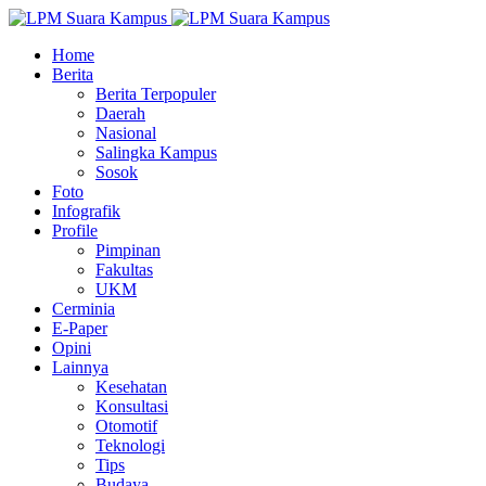
Home
Berita
Berita Terpopuler
Daerah
Nasional
Salingka Kampus
Sosok
Foto
Infografik
Profile
Pimpinan
Fakultas
UKM
Cerminia
E-Paper
Opini
Lainnya
Kesehatan
Konsultasi
Otomotif
Teknologi
Tips
Budaya