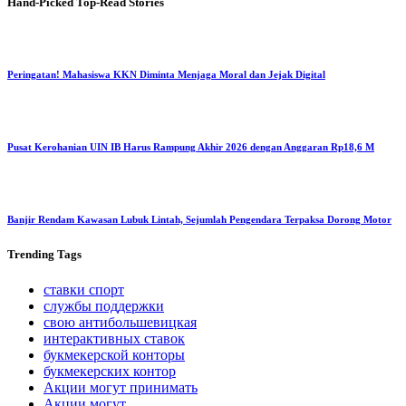
Hand-Picked
Top-Read Stories
Peringatan! Mahasiswa KKN Diminta Menjaga Moral dan Jejak Digital
Pusat Kerohanian UIN IB Harus Rampung Akhir 2026 dengan Anggaran Rp18,6 M
Banjir Rendam Kawasan Lubuk Lintah, Sejumlah Pengendara Terpaksa Dorong Motor
Trending
Tags
ставки спорт
службы поддержки
свою антибольшевицкая
интерактивных ставок
букмекерской конторы
букмекерских контор
Акции могут принимать
Акции могут