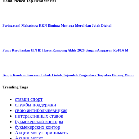
Hand-Picked
Top-Read Stories
Peringatan! Mahasiswa KKN Diminta Menjaga Moral dan Jejak Digital
Pusat Kerohanian UIN IB Harus Rampung Akhir 2026 dengan Anggaran Rp18,6 M
Banjir Rendam Kawasan Lubuk Lintah, Sejumlah Pengendara Terpaksa Dorong Motor
Trending
Tags
ставки спорт
службы поддержки
свою антибольшевицкая
интерактивных ставок
букмекерской конторы
букмекерских контор
Акции могут принимать
Акции могут