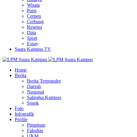
Wisata
Puisi
Cerpen
Cerbung
Resensi
Data
Sport
Essay
Suara Kampus TV
Home
Berita
Berita Terpopuler
Daerah
Nasional
Salingka Kampus
Sosok
Foto
Infografik
Profile
Pimpinan
Fakultas
UKM