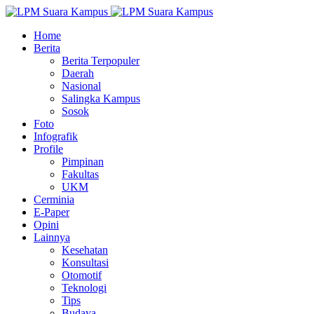
Home
Berita
Berita Terpopuler
Daerah
Nasional
Salingka Kampus
Sosok
Foto
Infografik
Profile
Pimpinan
Fakultas
UKM
Cerminia
E-Paper
Opini
Lainnya
Kesehatan
Konsultasi
Otomotif
Teknologi
Tips
Budaya