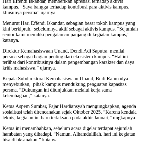
Hari Effendi Iskandar, memberikan apresiasi terhadap aktivis
kampus. “Saya bangga terhadap kontribusi para aktivis kampus,
khusunya persma” ujarnya.
Menurut Hari Effendi Iskandar, sebagian besar tokoh kampus yang
kini berkiprah, sebelumnya aktif sebagai aktivis kampus. “Sejumlah
senior kami memiliki pengalaman panjang di kegiatan kampus,”
katanya.
Direktur Kemahasiswaan Unand, Dendi Adi Saputra, menilai
persma sebagai bagian penting dari ekosistem kampus. “Hal ini
terlihat dari kontribusinya dalam pengembangan karakter dan daya
kritis mahasiswa,” ujarnya.
Kepala Subdirektorat Kemahasiswaan Unand, Budi Rahmadya
menyebutkan, pihak kampus mendukung penguatan kapasitas
persma. “Dukungan ini ditunjukkan melalui kerja sama
kelembagaan,” katanya.
Ketua Aspem Sumbar, Fajar Hardiansyah mengungkapkan, agenda
sosialisasi telah direncanakan sejak Oktober 2025. “Karena kendala
teknis, kegiatan ini baru terlaksana pada akhir Januari,” ungkapnya.
Ketua ini menambahkan, sebelum acara digelar terdapat sejumlah
hambatan yang dihadapi. “Namun, Alhamdulillah, hari ini kegiatan
bisa dilaksanakan,” katanya.