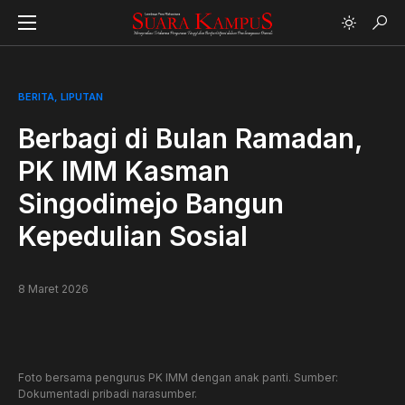
BERITA
LIPUTAN
Berbagi di Bulan Ramadan,
PK IMM Kasman
Singodimejo Bangun
Kepedulian Sosial
8 Maret 2026
Foto bersama pengurus PK IMM dengan anak panti. Sumber:
Dokumentadi pribadi narasumber.