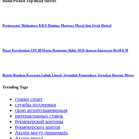
Hand-Picked
Top-Read Stories
Peringatan! Mahasiswa KKN Diminta Menjaga Moral dan Jejak Digital
Pusat Kerohanian UIN IB Harus Rampung Akhir 2026 dengan Anggaran Rp18,6 M
Banjir Rendam Kawasan Lubuk Lintah, Sejumlah Pengendara Terpaksa Dorong Motor
Trending
Tags
ставки спорт
службы поддержки
свою антибольшевицкая
интерактивных ставок
букмекерской конторы
букмекерских контор
Акции могут принимать
Акции могут