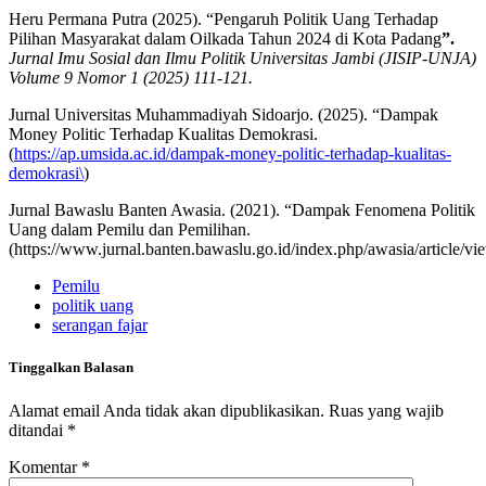
Heru Permana Putra (2025). “Pengaruh Politik Uang Terhadap
Pilihan Masyarakat dalam Oilkada Tahun 2024 di Kota Padang
”.
Jurnal Imu Sosial dan Ilmu Politik Universitas Jambi (JISIP-UNJA)
Volume 9 Nomor 1 (2025) 111-121.
Jurnal Universitas Muhammadiyah Sidoarjo. (2025). “Dampak
Money Politic Terhadap Kualitas Demokrasi.
(
https://ap.umsida.ac.id/dampak-money-politic-terhadap-kualitas-
demokrasi\
)
Jurnal Bawaslu Banten Awasia. (2021). “Dampak Fenomena Politik
Uang dalam Pemilu dan Pemilihan.
(https://www.jurnal.banten.bawaslu.go.id/index.php/awasia/article/vi
Pemilu
politik uang
serangan fajar
Tinggalkan Balasan
Alamat email Anda tidak akan dipublikasikan.
Ruas yang wajib
ditandai
*
Komentar
*