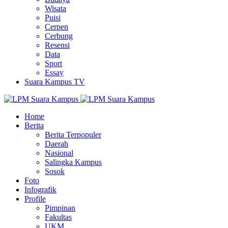
Wisata
Puisi
Cerpen
Cerbung
Resensi
Data
Sport
Essay
Suara Kampus TV
Home
Berita
Berita Terpopuler
Daerah
Nasional
Salingka Kampus
Sosok
Foto
Infografik
Profile
Pimpinan
Fakultas
UKM