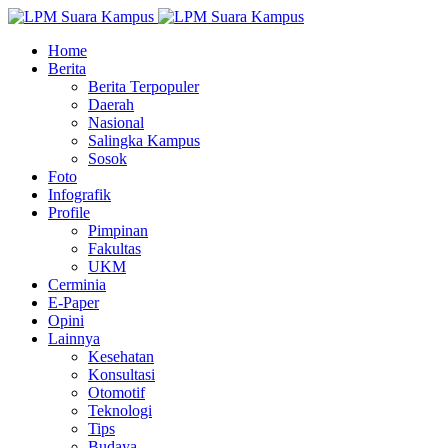
Home
Berita
Berita Terpopuler
Daerah
Nasional
Salingka Kampus
Sosok
Foto
Infografik
Profile
Pimpinan
Fakultas
UKM
Cerminia
E-Paper
Opini
Lainnya
Kesehatan
Konsultasi
Otomotif
Teknologi
Tips
Budaya