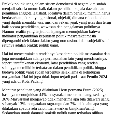
Praktik politik uang dalam sistem demokrasi di negara kita sudah
menjadi rahasia umum baik dalam pemilihan kepala daerah atau
pemilihan anggota legislatif. Idealnya dalam perilaku memilih harus
berdasarkan pikiran yang rasional, objektif, dimana calon kandidat
yang dipilih memiliki visi, misi dan rekam jejak yang jelas dan teruji
baik secara pendidikan, wawasan dan pengalaman politiknya.
Namun realita yang terjadi di lapangan menunjukkan bahwa
indikator pengambilan keputusan politik masyarakat masih
dipengaruhi oleh faktor-faktor yang non rasional dan subjektif salah
satunya adalah praktik politik uang.
Hal ini mencerminkan rendahnya kesadaran politik masyarakat dan
juga menunjukkan adanya permasalahan lain yang mendasarinya,
seperti taraf/tekanan ekonomi, latar pendidikan yang rendah
sehingga memiliki keterbatasan dalam pendidikan politik, hingga
budaya politik yang sudah terbentuk sejak lama di kehidupan
masyarakat. Hal ini juga tidak luput terjadi pada saat Pemilu 2024
yang ada di Kota Padang.
Menurut penelitian yang dilakukan Heru permana Putra (2025)
hasilnya menunjukkan 44% masyarakat menerima uang, sedangkan
36% Masyarakat menjawab tidak menerima apa bila ditawari uang,
sebanyak 13% mengatakan ragu-ragu dan 7% tidak tahu apa yang
dilakukan apabila ada calon menawarkan bingkisan/uang.
Sedangkan untuk dampak praktik politik uang terhadap pilihan