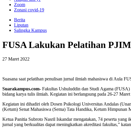
Zoom
Zonasi covid-19
Berita
Liputan
Salingka Kampus
FUSA Lakukan Pelatihan PJIM
27 Maret 2022
Suasana saat pelatihan penulisan jurnal ilmiah mahasiswa di Aula 
Suarakampus.com-
Fakultas Ushuluddin dan Studi Agama (FUSA) U
bidang karya tulis ilmiah. Kegiatan ini berlangsung pada 26-27 Mar
Kegiatan ini dihadiri oleh Dosen Psikologi Universitas Andalas (U
(Ketum) Senat Mahasiswa (Sema) Tata Handika, Ketum Himpunan Ma
Ketua Panitia Subroto Nasril Iskandar mengatakan, 74 peserta yang i
jurnal yang berkualitas dapat meningkatkan akreditasi fakultas,” katan