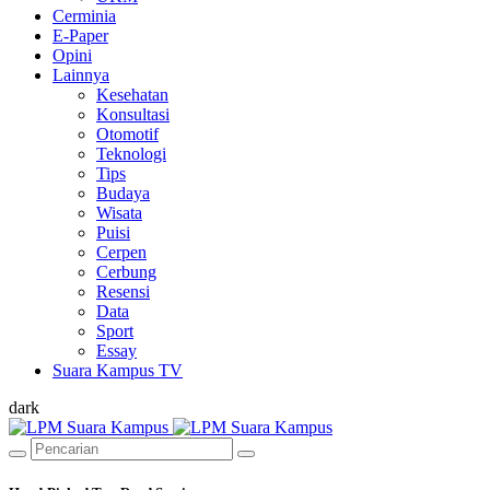
Cerminia
E-Paper
Opini
Lainnya
Kesehatan
Konsultasi
Otomotif
Teknologi
Tips
Budaya
Wisata
Puisi
Cerpen
Cerbung
Resensi
Data
Sport
Essay
Suara Kampus TV
dark