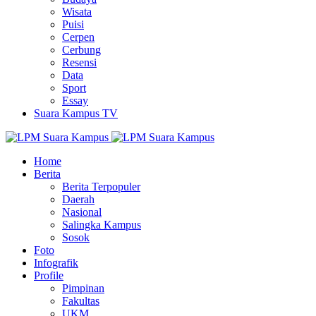
Wisata
Puisi
Cerpen
Cerbung
Resensi
Data
Sport
Essay
Suara Kampus TV
Home
Berita
Berita Terpopuler
Daerah
Nasional
Salingka Kampus
Sosok
Foto
Infografik
Profile
Pimpinan
Fakultas
UKM