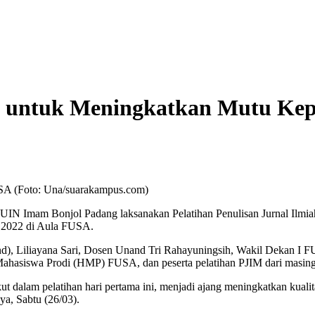
 untuk Meningkatkan Mutu Kep
FUSA (Foto: Una/suarakampus.com)
IN Imam Bonjol Padang laksanakan Pelatihan Penulisan Jurnal Ilmi
et 2022 di Aula FUSA.
nand), Liliayana Sari, Dosen Unand Tri Rahayuningsih, Wakil Dekan I
hasiswa Prodi (HMP) FUSA, dan peserta pelatihan PJIM dari masing
kut dalam pelatihan hari pertama ini, menjadi ajang meningkatkan kual
ya, Sabtu (26/03).