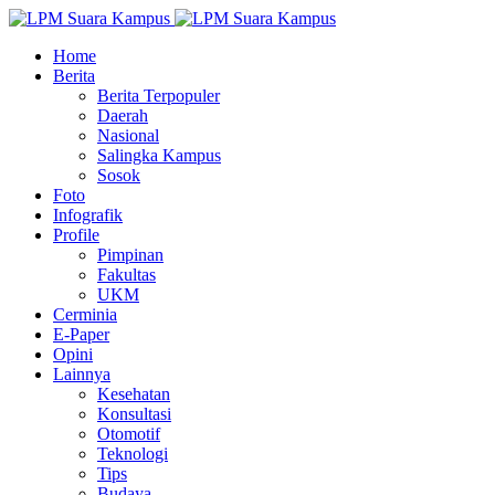
Home
Berita
Berita Terpopuler
Daerah
Nasional
Salingka Kampus
Sosok
Foto
Infografik
Profile
Pimpinan
Fakultas
UKM
Cerminia
E-Paper
Opini
Lainnya
Kesehatan
Konsultasi
Otomotif
Teknologi
Tips
Budaya