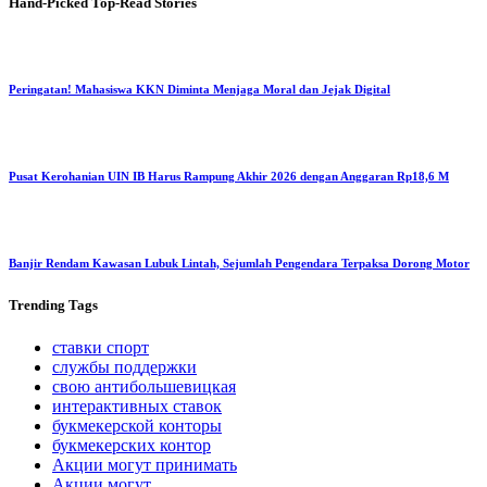
Hand-Picked
Top-Read Stories
Peringatan! Mahasiswa KKN Diminta Menjaga Moral dan Jejak Digital
Pusat Kerohanian UIN IB Harus Rampung Akhir 2026 dengan Anggaran Rp18,6 M
Banjir Rendam Kawasan Lubuk Lintah, Sejumlah Pengendara Terpaksa Dorong Motor
Trending
Tags
ставки спорт
службы поддержки
свою антибольшевицкая
интерактивных ставок
букмекерской конторы
букмекерских контор
Акции могут принимать
Акции могут