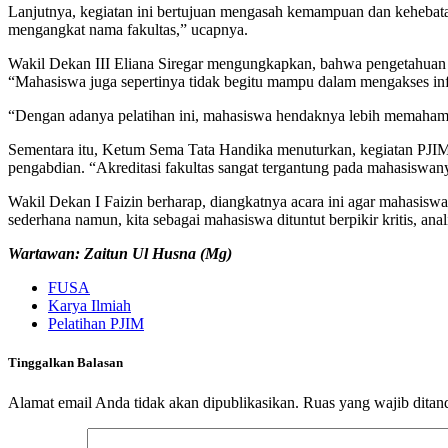
Lanjutnya, kegiatan ini bertujuan mengasah kemampuan dan kehebatan
mengangkat nama fakultas,” ucapnya.
Wakil Dekan III Eliana Siregar mengungkapkan, bahwa pengetahuan s
“Mahasiswa juga sepertinya tidak begitu mampu dalam mengakses inf
“Dengan adanya pelatihan ini, mahasiswa hendaknya lebih memahami
Sementara itu, Ketum Sema Tata Handika menuturkan, kegiatan PJIM i
pengabdian. “Akreditasi fakultas sangat tergantung pada mahasiswany
Wakil Dekan I Faizin berharap, diangkatnya acara ini agar mahasis
sederhana namun, kita sebagai mahasiswa dituntut berpikir kritis, anali
Wartawan: Zaitun Ul Husna (Mg)
FUSA
Karya Ilmiah
Pelatihan PJIM
Tinggalkan Balasan
Alamat email Anda tidak akan dipublikasikan.
Ruas yang wajib ditan