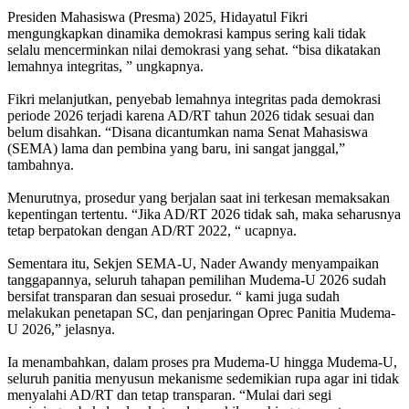
Presiden Mahasiswa (Presma) 2025, Hidayatul Fikri
mengungkapkan dinamika demokrasi kampus sering kali tidak
selalu mencerminkan nilai demokrasi yang sehat. “bisa dikatakan
lemahnya integritas, ” ungkapnya.
Fikri melanjutkan, penyebab lemahnya integritas pada demokrasi
periode 2026 terjadi karena AD/RT tahun 2026 tidak sesuai dan
belum disahkan. “Disana dicantumkan nama Senat Mahasiswa
(SEMA) lama dan pembina yang baru, ini sangat janggal,”
tambahnya.
Menurutnya, prosedur yang berjalan saat ini terkesan memaksakan
kepentingan tertentu. “Jika AD/RT 2026 tidak sah, maka seharusnya
tetap berpatokan dengan AD/RT 2022, “ ucapnya.
Sementara itu, Sekjen SEMA-U, Nader Awandy menyampaikan
tanggapannya, seluruh tahapan pemilihan Mudema-U 2026 sudah
bersifat transparan dan sesuai prosedur. “ kami juga sudah
melakukan penetapan SC, dan penjaringan Oprec Panitia Mudema-
U 2026,” jelasnya.
Ia menambahkan, dalam proses pra Mudema-U hingga Mudema-U,
seluruh panitia menyusun mekanisme sedemikian rupa agar ini tidak
menyalahi AD/RT dan tetap transparan. “Mulai dari segi