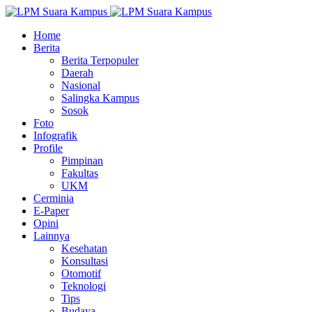
Home
Berita
Berita Terpopuler
Daerah
Nasional
Salingka Kampus
Sosok
Foto
Infografik
Profile
Pimpinan
Fakultas
UKM
Cerminia
E-Paper
Opini
Lainnya
Kesehatan
Konsultasi
Otomotif
Teknologi
Tips
Budaya