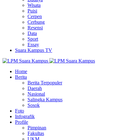
Wisata
Puisi
Cerpen
Cerbung
Resensi
Data
Sport
Essay
Suara Kampus TV
Home
Berita
Berita Terpopuler
Daerah
Nasional
Salingka Kampus
Sosok
Foto
Infografik
Profile
Pimpinan
Fakultas
UKM