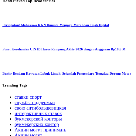
Hand-Picked
Top-Read Stories
Peringatan! Mahasiswa KKN Diminta Menjaga Moral dan Jejak Digital
Pusat Kerohanian UIN IB Harus Rampung Akhir 2026 dengan Anggaran Rp18,6 M
Banjir Rendam Kawasan Lubuk Lintah, Sejumlah Pengendara Terpaksa Dorong Motor
Trending
Tags
ставки спорт
службы поддержки
свою антибольшевицкая
интерактивных ставок
букмекерской конторы
букмекерских контор
Акции могут принимать
Акции могут