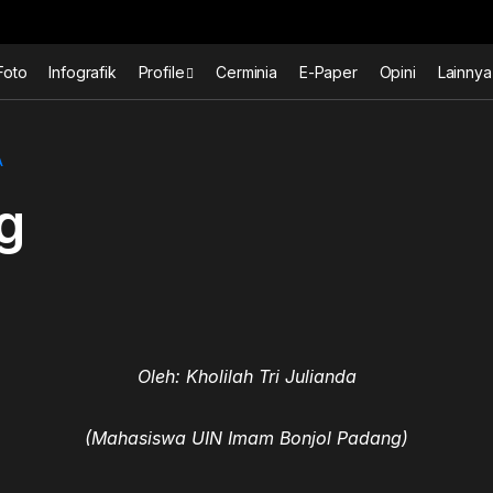
Foto
Infografik
Profile
Cerminia
E-Paper
Opini
Lainnya
A
g
Oleh: Kholilah Tri Julianda
(Mahasiswa UIN Imam Bonjol Padang)