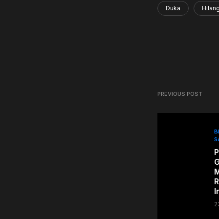
Duka
Hilan
PREVIOUS POST
B
S
P
G
M
R
I
2