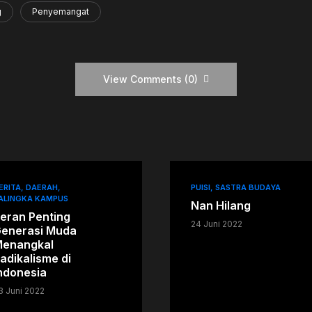
g
Penyemangat
View Comments (0)
ERITA
DAERAH
PUISI
SASTRA BUDAYA
ALINGKA KAMPUS
Nan Hilang
eran Penting
24 Juni 2022
enerasi Muda
enangkal
adikalisme di
ndonesia
3 Juni 2022