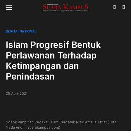
BERITA
NASIONAL
Islam Progresif Bentuk
Perlawanan Terhadap
Ketimpangan dan
Penindasan
29 April 2021
Sosok Pimpinan Redaksi Islam Bergerak Rizki Amalia Affiat (Foto:
Nada Andini/suarakampus.com)