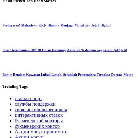
Hand-Picked
Top-Read Stories
Peringatan! Mahasiswa KKN Diminta Menjaga Moral dan Jejak Digital
Pusat Kerohanian UIN IB Harus Rampung Akhir 2026 dengan Anggaran Rp18,6 M
Banjir Rendam Kawasan Lubuk Lintah, Sejumlah Pengendara Terpaksa Dorong Motor
Trending
Tags
ставки спорт
службы поддержки
свою антибольшевицкая
интерактивных ставок
букмекерской конторы
букмекерских контор
Акции могут принимать
Акции могут