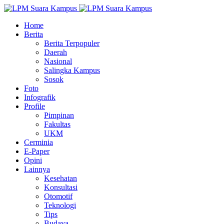
Home
Berita
Berita Terpopuler
Daerah
Nasional
Salingka Kampus
Sosok
Foto
Infografik
Profile
Pimpinan
Fakultas
UKM
Cerminia
E-Paper
Opini
Lainnya
Kesehatan
Konsultasi
Otomotif
Teknologi
Tips
Budaya