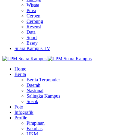
Wisata
Puisi
Cerpen
Cerbung
Resensi
Data
Sport
Essay
Suara Kampus TV
Home
Berita
Berita Terpopuler
Daerah
Nasional
Salingka Kampus
Sosok
Foto
Infografik
Profile
Pimpinan
Fakultas
UKM