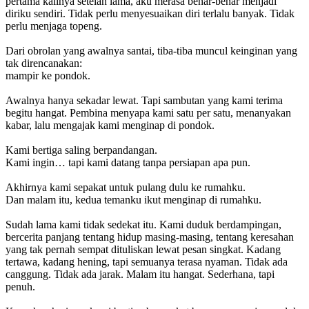
pertama kalinya setelah lama, aku merasa benar-benar menjadi
diriku sendiri. Tidak perlu menyesuaikan diri terlalu banyak. Tidak
perlu menjaga topeng.
Dari obrolan yang awalnya santai, tiba-tiba muncul keinginan yang
tak direncanakan:
mampir ke pondok.
Awalnya hanya sekadar lewat. Tapi sambutan yang kami terima
begitu hangat. Pembina menyapa kami satu per satu, menanyakan
kabar, lalu mengajak kami menginap di pondok.
Kami bertiga saling berpandangan.
Kami ingin… tapi kami datang tanpa persiapan apa pun.
Akhirnya kami sepakat untuk pulang dulu ke rumahku.
Dan malam itu, kedua temanku ikut menginap di rumahku.
Sudah lama kami tidak sedekat itu. Kami duduk berdampingan,
bercerita panjang tentang hidup masing-masing, tentang keresahan
yang tak pernah sempat dituliskan lewat pesan singkat. Kadang
tertawa, kadang hening, tapi semuanya terasa nyaman. Tidak ada
canggung. Tidak ada jarak. Malam itu hangat. Sederhana, tapi
penuh.