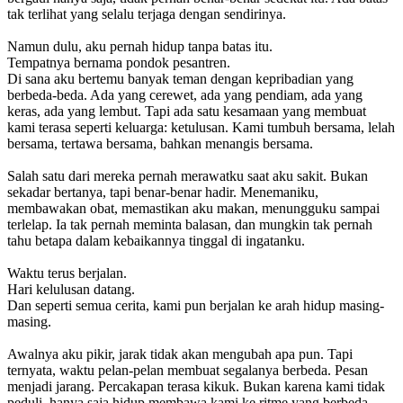
tak terlihat yang selalu terjaga dengan sendirinya.
Namun dulu, aku pernah hidup tanpa batas itu.
Tempatnya bernama pondok pesantren.
Di sana aku bertemu banyak teman dengan kepribadian yang
berbeda-beda. Ada yang cerewet, ada yang pendiam, ada yang
keras, ada yang lembut. Tapi ada satu kesamaan yang membuat
kami terasa seperti keluarga: ketulusan. Kami tumbuh bersama, lelah
bersama, tertawa bersama, bahkan menangis bersama.
Salah satu dari mereka pernah merawatku saat aku sakit. Bukan
sekadar bertanya, tapi benar-benar hadir. Menemaniku,
membawakan obat, memastikan aku makan, menungguku sampai
terlelap. Ia tak pernah meminta balasan, dan mungkin tak pernah
tahu betapa dalam kebaikannya tinggal di ingatanku.
Waktu terus berjalan.
Hari kelulusan datang.
Dan seperti semua cerita, kami pun berjalan ke arah hidup masing-
masing.
Awalnya aku pikir, jarak tidak akan mengubah apa pun. Tapi
ternyata, waktu pelan-pelan membuat segalanya berbeda. Pesan
menjadi jarang. Percakapan terasa kikuk. Bukan karena kami tidak
peduli, hanya saja hidup membawa kami ke ritme yang berbeda.