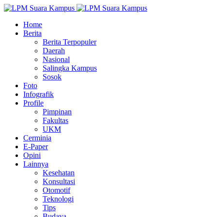
Home
Berita
Berita Terpopuler
Daerah
Nasional
Salingka Kampus
Sosok
Foto
Infografik
Profile
Pimpinan
Fakultas
UKM
Cerminia
E-Paper
Opini
Lainnya
Kesehatan
Konsultasi
Otomotif
Teknologi
Tips
Budaya