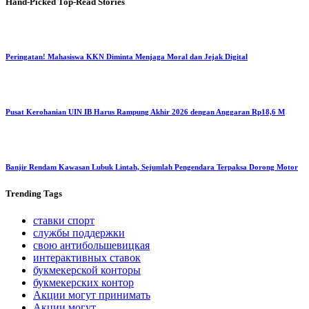
Hand-Picked
Top-Read Stories
Peringatan! Mahasiswa KKN Diminta Menjaga Moral dan Jejak Digital
Pusat Kerohanian UIN IB Harus Rampung Akhir 2026 dengan Anggaran Rp18,6 M
Banjir Rendam Kawasan Lubuk Lintah, Sejumlah Pengendara Terpaksa Dorong Motor
Trending
Tags
ставки спорт
службы поддержки
свою антибольшевицкая
интерактивных ставок
букмекерской конторы
букмекерских контор
Акции могут принимать
Акции могут