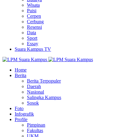
Wisata
Puisi
Cerpen
Cerbung
Resensi
Data
Sport
Essay
Suara Kampus TV
Home
Berita
Berita Terpopuler
Daerah
Nasional
Salingka Kampus
Sosok
Foto
Infografik
Profile
Pimpinan
Fakultas
UKM