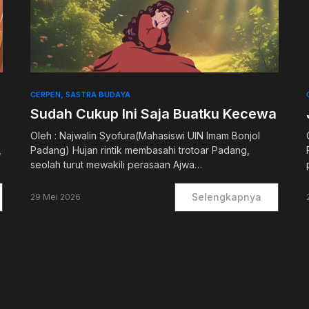
0
CERPEN
SASTRA BUDAYA
Sudah Cukup Ini Saja Buatku Kecewa
Oleh : Najwalin Syofura(Mahasiswi UIN Imam Bonjol
,
Padang) Hujan rintik membasahi trotoar Padang,
seolah turut mewakili perasaan Ajwa…
Selengkapnya
29 Mei 2026