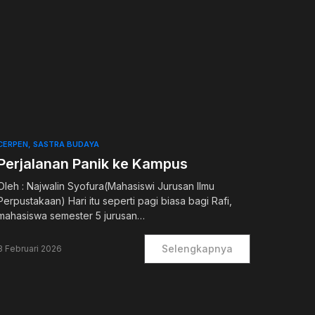
0
CERPEN
SASTRA BUDAYA
Perjalanan Panik ke Kampus
Oleh : Najwalin Syofura(Mahasiswi Jurusan Ilmu
Perpustakaan) Hari itu seperti pagi biasa bagi Rafi,
mahasiswa semester 5 jurusan…
Selengkapnya
3 Februari 2026