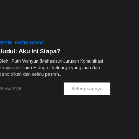
0
CERPEN
SASTRA BUDAYA
Judul: Aku Ini Siapa?
Oleh : Putri Wahyuni(Mahasiswi Jurusan Komunikasi
Penyiaran IsIam) Hidup di keluarga yang jauh dari
pendidikan dan selalu pasrah…
Selengkapnya
29 Mei 2026