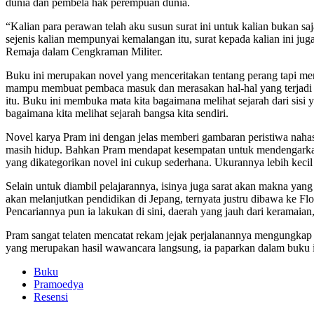
dunia dan pembela hak perempuan dunia.
“Kalian para perawan telah aku susun surat ini untuk kalian bukan s
sejenis kalian mempunyai kemalangan itu, surat kepada kalian ini j
Remaja dalam Cengkraman Militer.
Buku ini merupakan novel yang menceritakan tentang perang tapi meng
mampu membuat pembaca masuk dan merasakan hal-hal yang terjadi p
itu. Buku ini membuka mata kita bagaimana melihat sejarah dari sisi y
bagaimana kita melihat sejarah bangsa kita sendiri.
Novel karya Pram ini dengan jelas memberi gambaran peristiwa nahas
masih hidup. Bahkan Pram mendapat kesempatan untuk mendengarkan ke
yang dikategorikan novel ini cukup sederhana. Ukurannya lebih kec
Selain untuk diambil pelajarannya, isinya juga sarat akan makna yang
akan melanjutkan pendidikan di Jepang, ternyata justru dibawa ke Flo
Pencariannya pun ia lakukan di sini, daerah yang jauh dari keramaian,
Pram sangat telaten mencatat rekam jejak perjalanannya mengungkap f
yang merupakan hasil wawancara langsung, ia paparkan dalam buku in
Buku
Pramoedya
Resensi