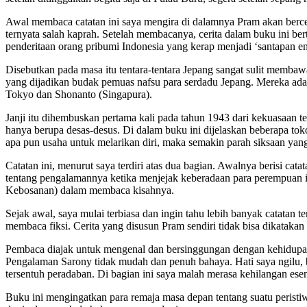
Awal membaca catatan ini saya mengira di dalamnya Pram akan bercer
ternyata salah kaprah. Setelah membacanya, cerita dalam buku ini be
penderitaan orang pribumi Indonesia yang kerap menjadi ‘santapan e
Disebutkan pada masa itu tentara-tentara Jepang sangat sulit membawa
yang dijadikan budak pemuas nafsu para serdadu Jepang. Mereka ada
Tokyo dan Shonanto (Singapura).
Janji itu dihembuskan pertama kali pada tahun 1943 dari kekuasaan te
hanya berupa desas-desus. Di dalam buku ini dijelaskan beberapa toko
apa pun usaha untuk melarikan diri, maka semakin parah siksaan yan
Catatan ini, menurut saya terdiri atas dua bagian. Awalnya berisi ca
tentang pengalamannya ketika menjejak keberadaan para perempuan ini
Kebosanan) dalam membaca kisahnya.
Sejak awal, saya mulai terbiasa dan ingin tahu lebih banyak catatan t
membaca fiksi. Cerita yang disusun Pram sendiri tidak bisa dikatakan
Pembaca diajak untuk mengenal dan bersinggungan dengan kehidupan 
Pengalaman Sarony tidak mudah dan penuh bahaya. Hati saya ngilu, 
tersentuh peradaban. Di bagian ini saya malah merasa kehilangan esen
Buku ini mengingatkan para remaja masa depan tentang suatu peristi