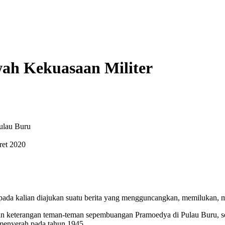
ah Kekuasaan Militer
ulau Buru
ret 2020
ya pada kalian diajukan suatu berita yang mengguncangkan, memilukan,
n keterangan teman-teman sepembuangan Pramoedya di Pulau Buru, sert
g menyerah pada tahun 1945.