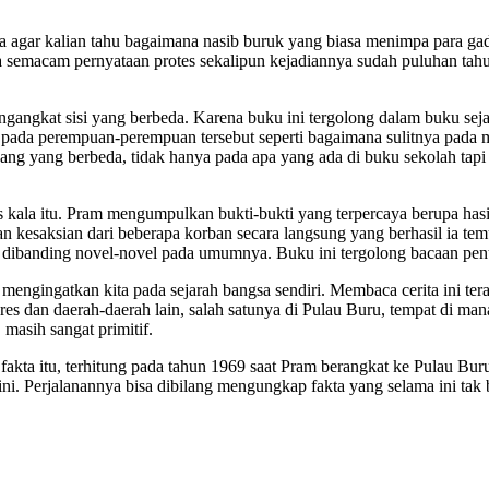
aja agar kalian tahu bagaimana nasib buruk yang biasa menimpa para ga
uga semacam pernyataan protes sekalipun kejadiannya sudah puluhan t
angkat sisi yang berbeda. Karena buku ini tergolong dalam buku sejar
ada perempuan-perempuan tersebut seperti bagaimana sulitnya pada ma
ang yang berbeda, tidak hanya pada apa yang ada di buku sekolah tapi j
 kala itu. Pram mengumpulkan bukti-bukti yang terpercaya berupa hasi
saksian dari beberapa korban secara langsung yang berhasil ia temui
il dibanding novel-novel pada umumnya. Buku ini tergolong bacaan pen
 mengingatkan kita pada sejarah bangsa sendiri. Membaca cerita ini ter
res dan daerah-daerah lain, salah satunya di Pulau Buru, tempat di ma
 masih sangat primitif.
akta itu, terhitung pada tahun 1969 saat Pram berangkat ke Pulau Buru
i. Perjalanannya bisa dibilang mengungkap fakta yang selama ini tak 