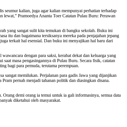
dis seumur kalian, juga agar kalian mempunyai perhatian terhadap
ahun lewat,” Pramoedya Ananta Toer Catatan Pulau Buru: Perawan
ah yang sangat sulit kita temukan di bangku sekolah. Buku ini
sa itu dan bagaimana tersiksanya mereka pada penjajahan jepang
uga terkait hal esensial. Dan buku ini menyajikan hal baru dari
l wawancara dengan para saksi, kerabat dekat dan keluarga yang
 saat masa pengasingannya di Pulau Buru. Secara fisik, catatan
ting bagi para pemuda, terutama perempuan.
asa sangat memilukan. Perjalanan para gadis Jawa yang dijanjikan
na Pram pernah menjadi tahanan politik dan diasingkan disana.
. Orang demi orang ia temui untuk ia gali informasinya, semua data
banyak diketahui oleh masyarakat.