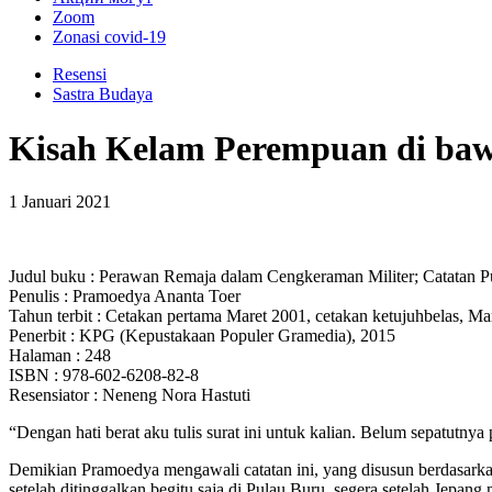
Zoom
Zonasi covid-19
Resensi
Sastra Budaya
Kisah Kelam Perempuan di baw
1 Januari 2021
Judul buku : Perawan Remaja dalam Cengkeraman Militer; Catatan P
Penulis : Pramoedya Ananta Toer
Tahun terbit : Cetakan pertama Maret 2001, cetakan ketujuhbelas, Ma
Penerbit : KPG (Kepustakaan Populer Gramedia), 2015
Halaman : 248
ISBN : 978-602-6208-82-8
Resensiator : Neneng Nora Hastuti
“Dengan hati berat aku tulis surat ini untuk kalian. Belum sepatutn
Demikian Pramoedya mengawali catatan ini, yang disusun berdasarka
setelah ditinggalkan begitu saja di Pulau Buru, segera setelah Jepan