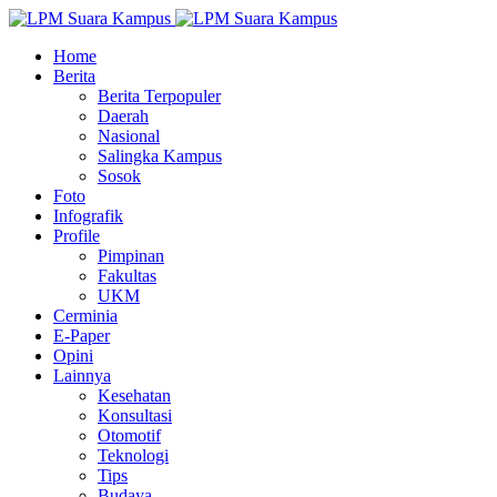
Home
Berita
Berita Terpopuler
Daerah
Nasional
Salingka Kampus
Sosok
Foto
Infografik
Profile
Pimpinan
Fakultas
UKM
Cerminia
E-Paper
Opini
Lainnya
Kesehatan
Konsultasi
Otomotif
Teknologi
Tips
Budaya