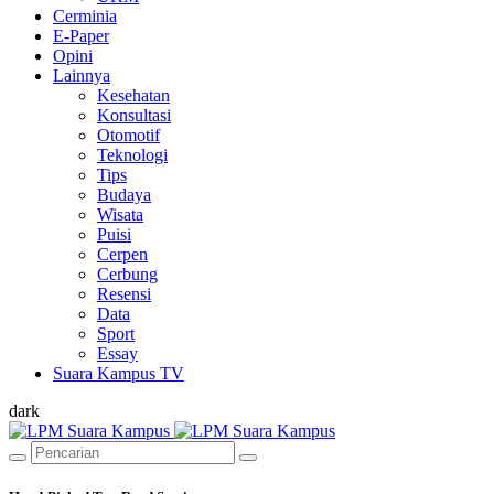
Cerminia
E-Paper
Opini
Lainnya
Kesehatan
Konsultasi
Otomotif
Teknologi
Tips
Budaya
Wisata
Puisi
Cerpen
Cerbung
Resensi
Data
Sport
Essay
Suara Kampus TV
dark