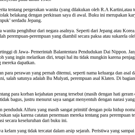
ita tentang pergerakan wanita (yang dilakukan oleh R.A Kartini,atau
rtolak belakang dengan perkiraan saya di awal. Buku ini merupakan ka
mpuk’ serdadu Jepang.
 wanita penghibur dari negara asalnya. Seperti dari Jepang atau Korea.
lah perempuan-perempuan yang diambil secara paksa atau sukarela ole
rtinggi di Jawa- Pemerintah Balantentara Pendudukan Dai Nippon. Janji 
h yang ingin melarikan diri, tetapi hal itu tidak mungkin karena penja
g mereka dapatkan.
tatan para perawan yang pernah ditemui, seperti nama keluarga dan asal
, salah satunya adalah Bu Mulyati, perempuan asal Klaten. Di bagian 
entang para korban kejahatan perang tersebut (masih dengan hati geram d
 tidak bagus, justru menurut saya sangat menyentuh dengan narasi yang
penduduk Alfuru yang masih sangat primitif dengan pola hidup nomade
bukan saja karena catatan penemuan mereka tentang para perempuan ter
si secara keseluruhan dari buku ini.
wa kelam yang tidak tercatat dalam arsip sejarah. Peristiwa yang sam