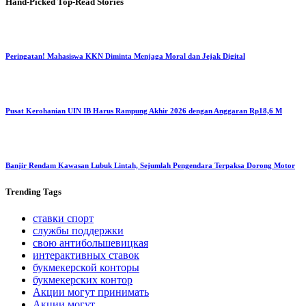
Hand-Picked
Top-Read Stories
Peringatan! Mahasiswa KKN Diminta Menjaga Moral dan Jejak Digital
Pusat Kerohanian UIN IB Harus Rampung Akhir 2026 dengan Anggaran Rp18,6 M
Banjir Rendam Kawasan Lubuk Lintah, Sejumlah Pengendara Terpaksa Dorong Motor
Trending
Tags
ставки спорт
службы поддержки
свою антибольшевицкая
интерактивных ставок
букмекерской конторы
букмекерских контор
Акции могут принимать
Акции могут