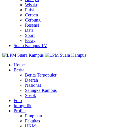
Wisata
Puisi
Cerpen
Cerbung
Resensi
Data
Sport
Essay
Suara Kampus TV
Home
Berita
Berita Terpopuler
Daerah
Nasional
Salingka Kampus
Sosok
Foto
Infografik
Profile
Pimpinan
Fakultas
UKM