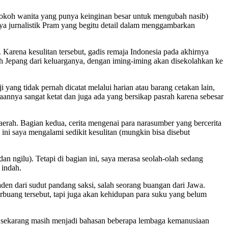
 tokoh wanita yang punya keinginan besar untuk mengubah nasib)
rya jurnalistik Pram yang begitu detail dalam menggambarkan
 Karena kesulitan tersebut, gadis remaja Indonesia pada akhirnya
h Jepang dari keluarganya, dengan iming-iming akan disekolahkan ke
yang tidak pernah dicatat melalui harian atau barang cetakan lain,
gaannya sangat ketat dan juga ada yang bersikap pasrah karena sebesar
 daerah. Bagian kedua, cerita mengenai para narasumber yang bercerita
ini saya mengalami sedikit kesulitan (mungkin bisa disebut
an ngilu). Tetapi di bagian ini, saya merasa seolah-olah sedang
 indah.
n dari sudut pandang saksi, salah seorang buangan dari Jawa.
buang tersebut, tapi juga akan kehidupan para suku yang belum
pai sekarang masih menjadi bahasan beberapa lembaga kemanusiaan