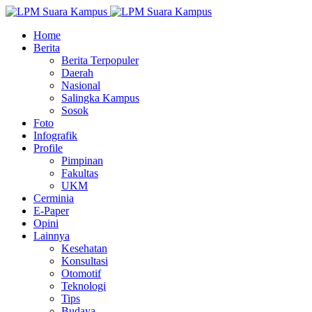
Home
Berita
Berita Terpopuler
Daerah
Nasional
Salingka Kampus
Sosok
Foto
Infografik
Profile
Pimpinan
Fakultas
UKM
Cerminia
E-Paper
Opini
Lainnya
Kesehatan
Konsultasi
Otomotif
Teknologi
Tips
Budaya