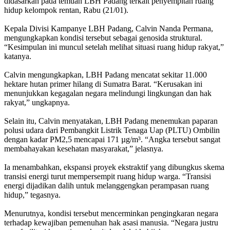
didasarkan pada temuan LBH Padang terkait penyempitan ruang
hidup kelompok rentan, Rabu (21/01).
Kepala Divisi Kampanye LBH Padang, Calvin Nanda Permana,
mengungkapkan kondisi tersebut sebagai genosida struktural.
“Kesimpulan ini muncul setelah melihat situasi ruang hidup rakyat,”
katanya.
Calvin mengungkapkan, LBH Padang mencatat sekitar 11.000
hektare hutan primer hilang di Sumatra Barat. “Kerusakan ini
menunjukkan kegagalan negara melindungi lingkungan dan hak
rakyat,” ungkapnya.
Selain itu, Calvin menyatakan, LBH Padang menemukan paparan
polusi udara dari Pembangkit Listrik Tenaga Uap (PLTU) Ombilin
dengan kadar PM2,5 mencapai 171 µg/m³. “Angka tersebut sangat
membahayakan kesehatan masyarakat,” jelasnya.
Ia menambahkan, ekspansi proyek ekstraktif yang dibungkus skema
transisi energi turut mempersempit ruang hidup warga. “Transisi
energi dijadikan dalih untuk melanggengkan perampasan ruang
hidup,” tegasnya.
Menurutnya, kondisi tersebut mencerminkan pengingkaran negara
terhadap kewajiban pemenuhan hak asasi manusia. “Negara justru