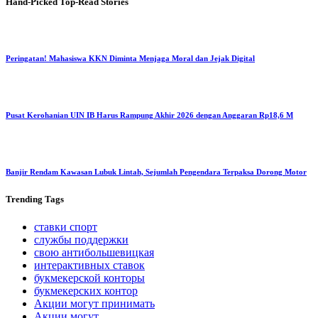
Hand-Picked
Top-Read Stories
Peringatan! Mahasiswa KKN Diminta Menjaga Moral dan Jejak Digital
Pusat Kerohanian UIN IB Harus Rampung Akhir 2026 dengan Anggaran Rp18,6 M
Banjir Rendam Kawasan Lubuk Lintah, Sejumlah Pengendara Terpaksa Dorong Motor
Trending
Tags
ставки спорт
службы поддержки
свою антибольшевицкая
интерактивных ставок
букмекерской конторы
букмекерских контор
Акции могут принимать
Акции могут