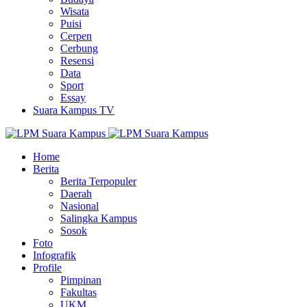
Wisata
Puisi
Cerpen
Cerbung
Resensi
Data
Sport
Essay
Suara Kampus TV
Home
Berita
Berita Terpopuler
Daerah
Nasional
Salingka Kampus
Sosok
Foto
Infografik
Profile
Pimpinan
Fakultas
UKM