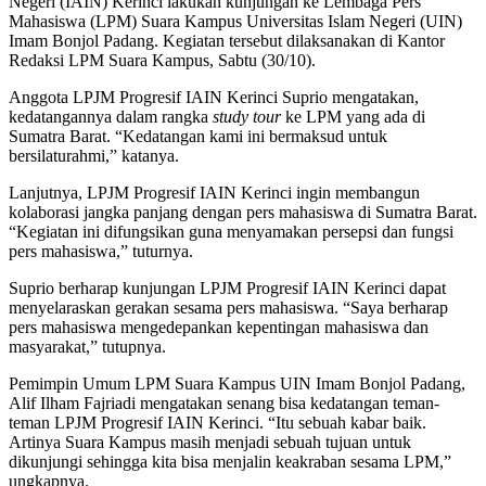
Negeri (IAIN) Kerinci lakukan kunjungan ke Lembaga Pers
Mahasiswa (LPM) Suara Kampus Universitas Islam Negeri (UIN)
Imam Bonjol Padang. Kegiatan tersebut dilaksanakan di Kantor
Redaksi LPM Suara Kampus, Sabtu (30/10).
Anggota LPJM Progresif IAIN Kerinci Suprio mengatakan,
kedatangannya dalam rangka
study tour
ke LPM yang ada di
Sumatra Barat. “Kedatangan kami ini bermaksud untuk
bersilaturahmi,” katanya.
Lanjutnya, LPJM Progresif IAIN Kerinci ingin membangun
kolaborasi jangka panjang dengan pers mahasiswa di Sumatra Barat.
“Kegiatan ini difungsikan guna menyamakan persepsi dan fungsi
pers mahasiswa,” tuturnya.
Suprio berharap kunjungan LPJM Progresif IAIN Kerinci dapat
menyelaraskan gerakan sesama pers mahasiswa. “Saya berharap
pers mahasiswa mengedepankan kepentingan mahasiswa dan
masyarakat,” tutupnya.
Pemimpin Umum LPM Suara Kampus UIN Imam Bonjol Padang,
Alif Ilham Fajriadi mengatakan senang bisa kedatangan teman-
teman LPJM Progresif IAIN Kerinci. “Itu sebuah kabar baik.
Artinya Suara Kampus masih menjadi sebuah tujuan untuk
dikunjungi sehingga kita bisa menjalin keakraban sesama LPM,”
ungkapnya.