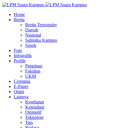
Home
Berita
Berita Terpopuler
Daerah
Nasional
Salingka Kampus
Sosok
Foto
Infografik
Profile
Pimpinan
Fakultas
UKM
Cerminia
E-Paper
Opini
Lainnya
Kesehatan
Konsultasi
Otomotif
Teknologi
Tips
Budaya