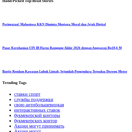
Hand-Picked
Top-Read Stories
Peringatan! Mahasiswa KKN Diminta Menjaga Moral dan Jejak Digital
Pusat Kerohanian UIN IB Harus Rampung Akhir 2026 dengan Anggaran Rp18,6 M
Banjir Rendam Kawasan Lubuk Lintah, Sejumlah Pengendara Terpaksa Dorong Motor
Trending
Tags
ставки спорт
службы поддержки
свою антибольшевицкая
интерактивных ставок
букмекерской конторы
букмекерских контор
Акции могут принимать
Акции могут