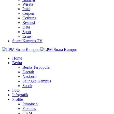
Wisata
Puisi
Cerpen
Cerbung
Resensi
Data
Sport
Essay
Suara Kampus TV
Home
Berita
Berita Terpopuler
Daerah
Nasional
Salingka Kampus
Sosok
Foto
Infografik
Profile
Pimpinan
Fakultas
UKM