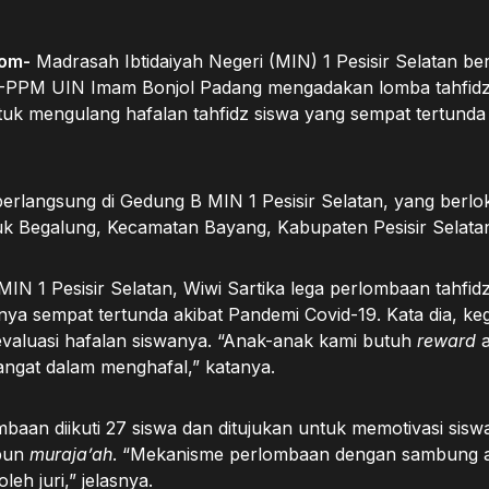
om-
Madrasah Ibtidaiyah Negeri (MIN) 1 Pesisir Selatan b
PPM UIN Imam Bonjol Padang mengadakan lomba tahfidz. 
tuk mengulang hafalan tahfidz siswa yang sempat tertunda
erlangsung di Gedung B MIN 1 Pesisir Selatan, yang berlok
k Begalung, Kecamatan Bayang, Kabupaten Pesisir Selatan
IN 1 Pesisir Selatan, Wiwi Sartika lega perlombaan tahfidz 
ya sempat tertunda akibat Pandemi Covid-19. Kata dia, kegi
valuasi hafalan siswanya. “Anak-anak kami butuh
reward
gat dalam menghafal,” katanya.
ombaan diikuti 27 siswa dan ditujukan untuk memotivasi sis
pun
muraja’ah
. “Mekanisme perlombaan dengan sambung a
eh juri,” jelasnya.