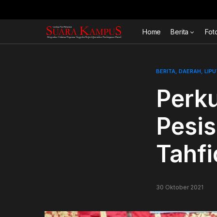
Home
Berita
Fot
BERITA
DAERAH
LIP
Perku
Pesis
Tahfi
30 Oktober 2021