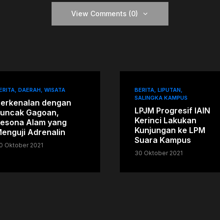
View Comments (0)
ERITA
DAERAH
WISATA
BERITA
LIPUTAN
SALINGKA KAMPUS
erkenalan dengan
LPJM Progresif IAIN
uncak Gagoan,
Kerinci Lakukan
esona Alam yang
Kunjungan ke LPM
enguji Adrenalin
Suara Kampus
0 Oktober 2021
30 Oktober 2021