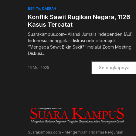
BERITA
DAERAH
Konflik Sawit Rugikan Negara, 1126
Kasus Tercatat
Suarakampus.com– Aliansi Jurnalis Independen (AJI)
Indonesia menggelar diskusi online bertajuk
“Mengapa Sawit Bikin Sakit?” melalui Zoom Meeting.
Diskusi…
Selengkapnya
16 Mei 2025
Suarakampus.com - Mengemban Tridarma Perguruan