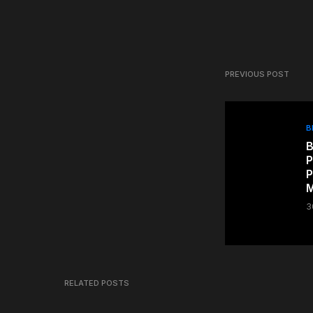
PREVIOUS POST
B
B
P
P
M
3
RELATED POSTS