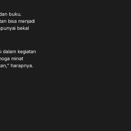
 dan buku.
tan bisa menjadi
punyai bekal
i dalam kegiatan
moga minat
tan,” harapnya.