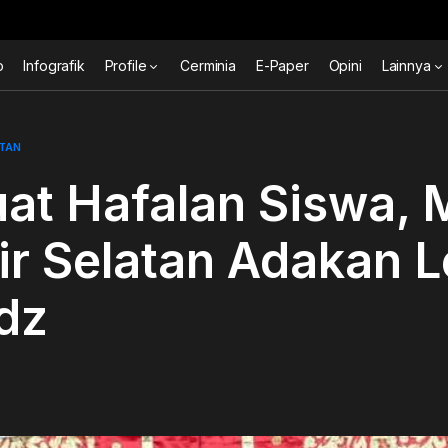
o
Infografik
Profile
Cerminia
E-Paper
Opini
Lainnya
UTAN
at Hafalan Siswa, 
ir Selatan Adakan 
dz