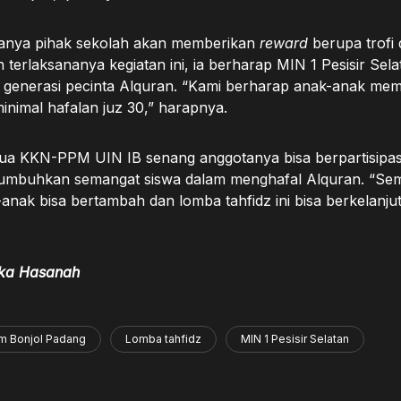
tanya pihak sekolah akan memberikan
reward
berupa trofi
terlaksananya kegiatan ini, ia berharap MIN 1 Pesisir Sela
generasi pecinta Alquran. “Kami berharap anak-anak mem
 minimal hafalan juz 30,” harapnya.
tua KKN-PPM UIN IB senang anggotanya bisa berpartisipas
umbuhkan semangat siswa dalam menghafal Alquran. “Se
anak bisa bertambah dan lomba tahfidz ini bisa berkelanju
ika Hasanah
m Bonjol Padang
Lomba tahfidz
MIN 1 Pesisir Selatan