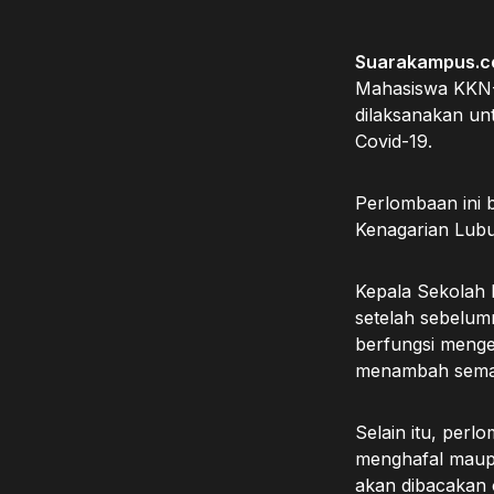
Suarakampus.c
Mahasiswa KKN-
dilaksanakan un
Covid-19.
Perlombaan ini b
Kenagarian Lubu
Kepala Sekolah M
setelah sebelumn
berfungsi menge
menambah seman
Selain itu, perl
menghafal mau
akan dibacakan ol