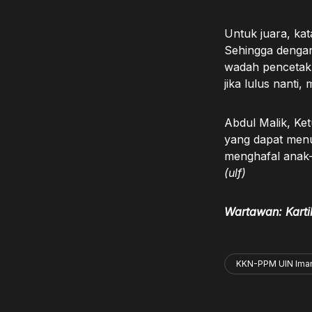
Untuk juara, ka
Sehingga dengan 
wadah pencetak 
jika lulus nanti,
Abdul Malik, Ke
yang dapat men
menghafal anak-
(ulf)
Wartawan: Kart
KKN-PPM UIN Ima