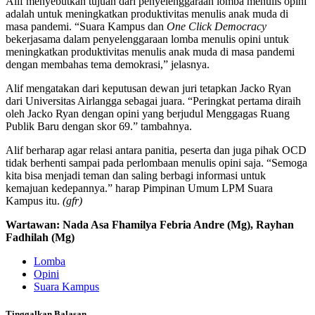
Alif menyebutkan tujuan dari penyelenggaraan lomba menulis opini
adalah untuk meningkatkan produktivitas menulis anak muda di
masa pandemi. “Suara Kampus dan
One Click Democracy
bekerjasama dalam penyelenggaraan lomba menulis opini untuk
meningkatkan produktivitas menulis anak muda di masa pandemi
dengan membahas tema demokrasi,” jelasnya.
Alif mengatakan dari keputusan dewan juri tetapkan Jacko Ryan
dari Universitas Airlangga sebagai juara. “Peringkat pertama diraih
oleh Jacko Ryan dengan opini yang berjudul Menggagas Ruang
Publik Baru dengan skor 69.” tambahnya.
Alif berharap agar relasi antara panitia, peserta dan juga pihak OCD
tidak berhenti sampai pada perlombaan menulis opini saja. “Semoga
kita bisa menjadi teman dan saling berbagi informasi untuk
kemajuan kedepannya.” harap Pimpinan Umum LPM Suara
Kampus itu.
(gfr)
Wartawan: Nada Asa Fhamilya Febria Andre (Mg), Rayhan
Fadhilah (Mg)
Lomba
Opini
Suara Kampus
Tinggalkan Balasan