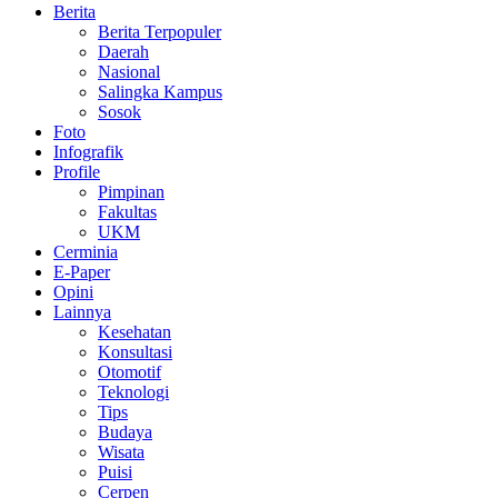
Berita
Berita Terpopuler
Daerah
Nasional
Salingka Kampus
Sosok
Foto
Infografik
Profile
Pimpinan
Fakultas
UKM
Cerminia
E-Paper
Opini
Lainnya
Kesehatan
Konsultasi
Otomotif
Teknologi
Tips
Budaya
Wisata
Puisi
Cerpen