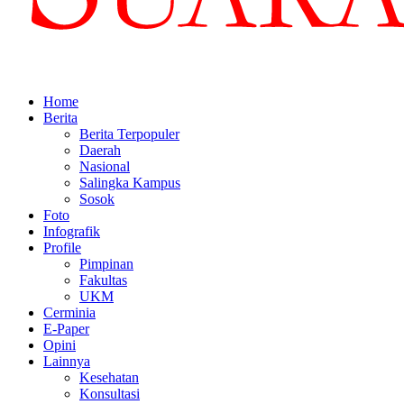
Home
Berita
Berita Terpopuler
Daerah
Nasional
Salingka Kampus
Sosok
Foto
Infografik
Profile
Pimpinan
Fakultas
UKM
Cerminia
E-Paper
Opini
Lainnya
Kesehatan
Konsultasi