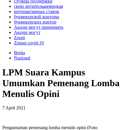
службы поддержки
свою антибольшевицкая
интерактивных ставок
букмекерской конторы
букмекерских контор
Акции могут принимать
Акции могут
Zoom
Zonasi covid-19
Berita
Nasional
LPM Suara Kampus
Umumkan Pemenang Lomba
Menulis Opini
7 April 2021
Pengumuman pemenang lomba menulis opini (Foto: