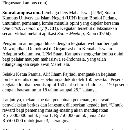
Firga/suarakampus.com)
Suarakampus.com-
Lembaga Pers Mahasiswa (LPM) Suara
Kampus Universitas Islam Negeri (UIN) Imam Bonjol Padang
umumkan pemenang lomba menulis opini yang digelar bersama
One Click Democracy
(OCD). Kegiatan tersebut dilaksanakan
secara virtual melalui aplikasi
Zoom Meeting
, Rabu (07/04).
Pengumuman ini juga dihiasi dengan kegiatan webinar bertajuk
Mewujudkan Demokrasi di Organisasi dan Kemahasiswaan.
Adapun sebelumnya, LPM Suara Kampus menggelar lomba opini
bagi pelajar maupun mahasiswa se-Indonesia, yang telah
dilangsungkan sejak awal Maret lalu.
Selaku Ketua Panitia, Alif Ilham Fajriadi mengatakan kegiatan
lomba menulis opini sebelumnya diikuti oleh 150 peserta. “Peserta
kegiatan lomba menulis opini 150 dari seluruh Indonesia 150 peserta
dengan batasan umur 18 tahun sampai 25,” katanya.
Lanjutnya, mekanisme dan penentuan pemenang melewati
penyeleksian berkas dan langsung dilaporkan kepada juri. “Untuk
reward bagi pemenang masing-masing akan mendapatkan
Rp1.000.000 untuk juara 1, Rp750.000 untuk juara 2 dan
Rp500.000 untuk juara 3,” terangnya.