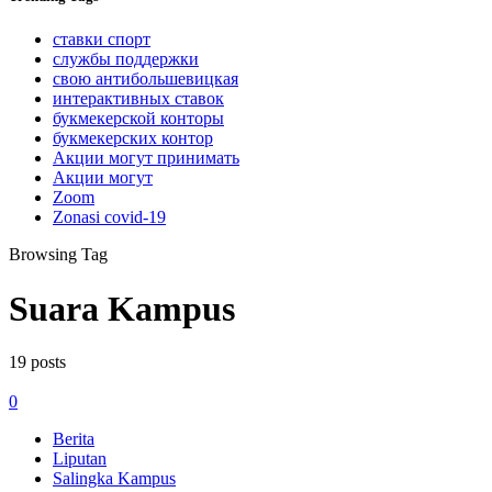
ставки спорт
службы поддержки
свою антибольшевицкая
интерактивных ставок
букмекерской конторы
букмекерских контор
Акции могут принимать
Акции могут
Zoom
Zonasi covid-19
Browsing Tag
Suara Kampus
19 posts
0
Berita
Liputan
Salingka Kampus