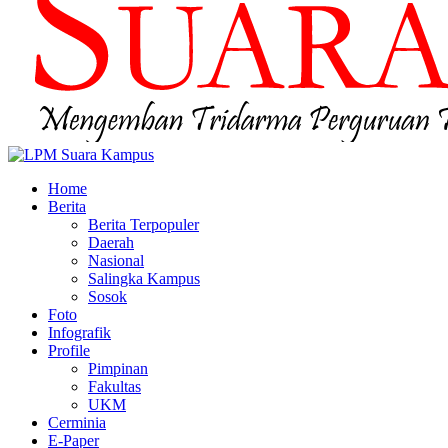
Home
Berita
Berita Terpopuler
Daerah
Nasional
Salingka Kampus
Sosok
Foto
Infografik
Profile
Pimpinan
Fakultas
UKM
Cerminia
E-Paper