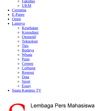
Fakultas
UKM
Cerminia
E-Paper
Opini
Lainnya
Kesehatan
Konsultasi
Otomotif
Teknologi
Tips
Budaya
Wisata
Puisi
Cerpen
Cerbung
Resensi
Data
Sport
Essay
Suara Kampus TV