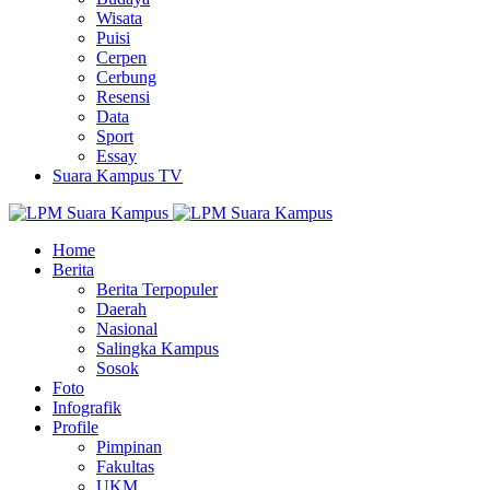
Wisata
Puisi
Cerpen
Cerbung
Resensi
Data
Sport
Essay
Suara Kampus TV
Home
Berita
Berita Terpopuler
Daerah
Nasional
Salingka Kampus
Sosok
Foto
Infografik
Profile
Pimpinan
Fakultas
UKM