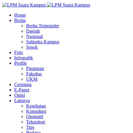
Home
Berita
Berita Terpopuler
Daerah
Nasional
Salingka Kampus
Sosok
Foto
Infografik
Profile
Pimpinan
Fakultas
UKM
Cerminia
E-Paper
Opini
Lainnya
Kesehatan
Konsultasi
Otomotif
Teknologi
Tips
Budaya