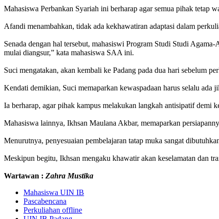
Mahasiswa Perbankan Syariah ini berharap agar semua pihak tetap w
Afandi menambahkan, tidak ada kekhawatiran adaptasi dalam perkuli
Senada dengan hal tersebut, mahasiswi Program Studi Studi Agama-Ag
mulai diangsur,” kata mahasiswa SAA ini.
Suci mengatakan, akan kembali ke Padang pada dua hari sebelum perk
Kendati demikian, Suci memaparkan kewaspadaan harus selalu ada jik
Ia berharap, agar pihak kampus melakukan langkah antisipatif demi 
Mahasiswa lainnya, Ikhsan Maulana Akbar, memaparkan persiapannya 
Menurutnya, penyesuaian pembelajaran tatap muka sangat dibutuhkan. 
Meskipun begitu, Ikhsan mengaku khawatir akan keselamatan dan transp
Wartawan :
Zahra Mustika
Mahasiswa UIN IB
Pascabencana
Perkuliahan offline
UIN IB Padang