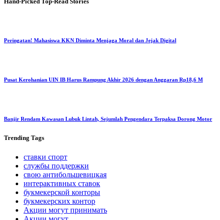
Hand-Picked
Top-Read Stories
Peringatan! Mahasiswa KKN Diminta Menjaga Moral dan Jejak Digital
Pusat Kerohanian UIN IB Harus Rampung Akhir 2026 dengan Anggaran Rp18,6 M
Banjir Rendam Kawasan Lubuk Lintah, Sejumlah Pengendara Terpaksa Dorong Motor
Trending
Tags
ставки спорт
службы поддержки
свою антибольшевицкая
интерактивных ставок
букмекерской конторы
букмекерских контор
Акции могут принимать
Акции могут