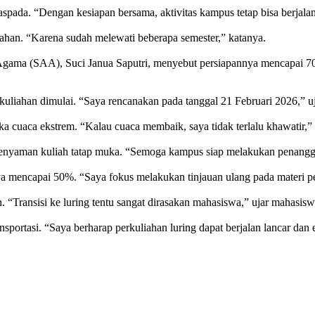
aspada. “Dengan kesiapan bersama, aktivitas kampus tetap bisa berj
ahan. “Karena sudah melewati beberapa semester,” katanya.
ama (SAA), Suci Janua Saputri, menyebut persiapannya mencapai 70 pe
uliahan dimulai. “Saya rencanakan pada tanggal 21 Februari 2026,” u
a cuaca ekstrem. “Kalau cuaca membaik, saya tidak terlalu khawatir,
kenyaman kuliah tatap muka. “Semoga kampus siap melakukan penanggul
mencapai 50%. “Saya fokus melakukan tinjauan ulang pada materi per
“Transisi ke luring tentu sangat dirasakan mahasiswa,” ujar mahasiswa
ortasi. “Saya berharap perkuliahan luring dapat berjalan lancar dan e