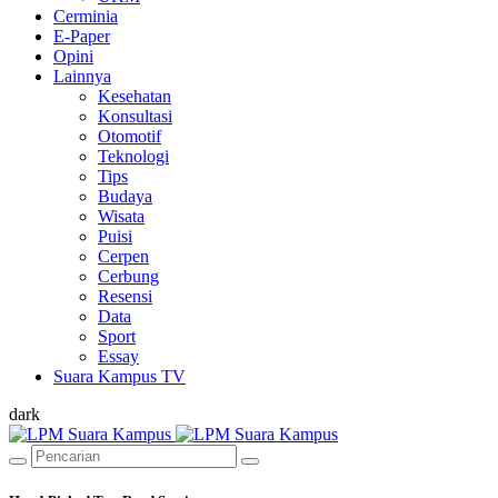
Cerminia
E-Paper
Opini
Lainnya
Kesehatan
Konsultasi
Otomotif
Teknologi
Tips
Budaya
Wisata
Puisi
Cerpen
Cerbung
Resensi
Data
Sport
Essay
Suara Kampus TV
dark