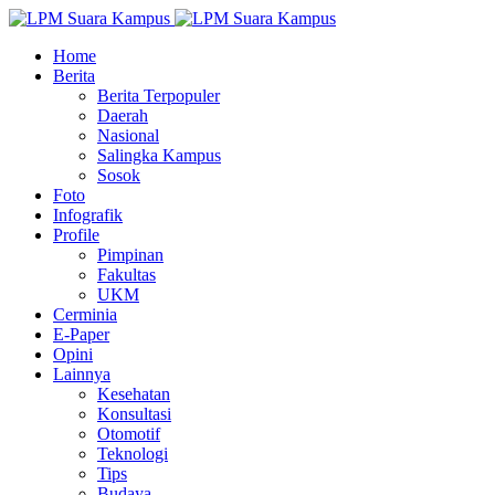
Home
Berita
Berita Terpopuler
Daerah
Nasional
Salingka Kampus
Sosok
Foto
Infografik
Profile
Pimpinan
Fakultas
UKM
Cerminia
E-Paper
Opini
Lainnya
Kesehatan
Konsultasi
Otomotif
Teknologi
Tips
Budaya