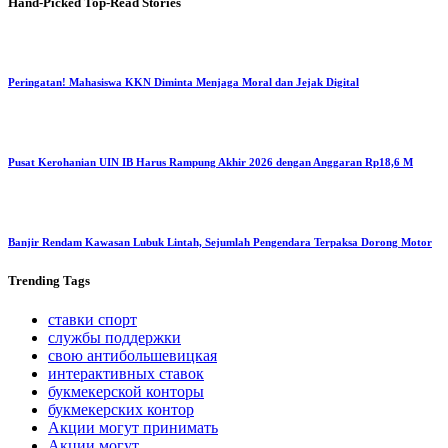
Hand-Picked
Top-Read Stories
Peringatan! Mahasiswa KKN Diminta Menjaga Moral dan Jejak Digital
Pusat Kerohanian UIN IB Harus Rampung Akhir 2026 dengan Anggaran Rp18,6 M
Banjir Rendam Kawasan Lubuk Lintah, Sejumlah Pengendara Terpaksa Dorong Motor
Trending
Tags
ставки спорт
службы поддержки
свою антибольшевицкая
интерактивных ставок
букмекерской конторы
букмекерских контор
Акции могут принимать
Акции могут