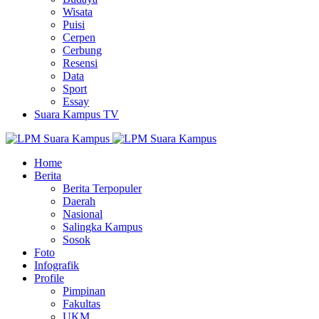
Wisata
Puisi
Cerpen
Cerbung
Resensi
Data
Sport
Essay
Suara Kampus TV
Home
Berita
Berita Terpopuler
Daerah
Nasional
Salingka Kampus
Sosok
Foto
Infografik
Profile
Pimpinan
Fakultas
UKM