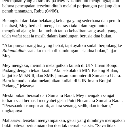
Perempuan yang akrab disapa Mey Nasution ini mengungkapkan
bahwa pencapaian tersebut diraih melalui perjuangan panjang dan
penuh tantangan, Rabu (04/06).
Berangkat dari latar belakang keluarga yang sederhana dan penuh
inspirasi, Mey berhasil mengatasi rasa takut dan ragu untuk
mengikuti ajang ini. Ia tumbuh tanpa kehadiran sang ayah, yang
telah wafat saat ia masih dalam kandungan berusia dua bulan.
“Aku punya orang tua yang hebat, tapi ayahku sudah berpulang ke
Rahmatullah
saat aku masih di kandungan usia dua bulan,” ujar
Mey.
Mey mengaku, memilih melanjutkan kuliah di UIN Imam Bonjol
Padang dengan tekad kuat. “Aku sekolah di MIN Padang Bulan,
lanjut ke MTsN II, dan SMK jurusan komputer di Sumatera Utara.
Baru kemudian aku melanjutkan kuliah di UIN Imam Bonjol
Padang,” jelasnya.
Meski bukan berasal dari Sumatra Barat, Mey mengaku sangat
terharu saat berhasil menyabet gelar Putri Nusantara Sumatra Barat.
“Perasaanku campur aduk, antara senang, sedih, dan terharu,”
ungkapnya.
Mahasiswi tersebut menyampaikan, gelar yang diraihnya merupakan
bukti bahwa perjuangan dan doa tak pernah sia-sia. “Saya tidak