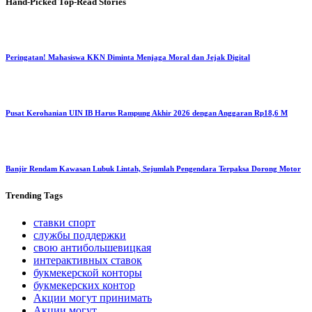
Hand-Picked
Top-Read Stories
Peringatan! Mahasiswa KKN Diminta Menjaga Moral dan Jejak Digital
Pusat Kerohanian UIN IB Harus Rampung Akhir 2026 dengan Anggaran Rp18,6 M
Banjir Rendam Kawasan Lubuk Lintah, Sejumlah Pengendara Terpaksa Dorong Motor
Trending
Tags
ставки спорт
службы поддержки
свою антибольшевицкая
интерактивных ставок
букмекерской конторы
букмекерских контор
Акции могут принимать
Акции могут