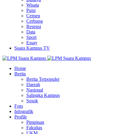
Wisata
Puisi
Cerpen
Cerbung
Resensi
Data
Sport
Essay
Suara Kampus TV
Home
Berita
Berita Terpopuler
Daerah
Nasional
Salingka Kampus
Sosok
Foto
Infografik
Profile
Pimpinan
Fakultas
UKM