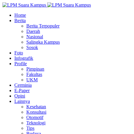
Home
Berita
Berita Terpopuler
Daerah
Nasional
Salingka Kampus
Sosok
Foto
Infografik
Profile
Pimpinan
Fakultas
UKM
Cerminia
E-Paper
Opini
Lainnya
Kesehatan
Konsultasi
Otomotif
Teknologi
Tips
Budaya