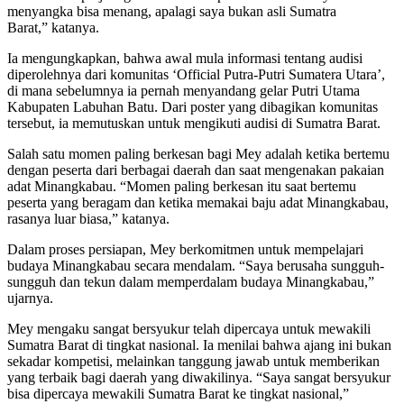
menyangka bisa menang, apalagi saya bukan asli Sumatra
Barat,” katanya.
Ia mengungkapkan, bahwa awal mula informasi tentang audisi
diperolehnya dari komunitas ‘Official Putra-Putri Sumatera Utara’,
di mana sebelumnya ia pernah menyandang gelar Putri Utama
Kabupaten Labuhan Batu. Dari poster yang dibagikan komunitas
tersebut, ia memutuskan untuk mengikuti audisi di Sumatra Barat.
Salah satu momen paling berkesan bagi Mey adalah ketika bertemu
dengan peserta dari berbagai daerah dan saat mengenakan pakaian
adat Minangkabau. “Momen paling berkesan itu saat bertemu
peserta yang beragam dan ketika memakai baju adat Minangkabau,
rasanya luar biasa,” katanya.
Dalam proses persiapan, Mey berkomitmen untuk mempelajari
budaya Minangkabau secara mendalam. “Saya berusaha sungguh-
sungguh dan tekun dalam memperdalam budaya Minangkabau,”
ujarnya.
Mey mengaku sangat bersyukur telah dipercaya untuk mewakili
Sumatra Barat di tingkat nasional. Ia menilai bahwa ajang ini bukan
sekadar kompetisi, melainkan tanggung jawab untuk memberikan
yang terbaik bagi daerah yang diwakilinya. “Saya sangat bersyukur
bisa dipercaya mewakili Sumatra Barat ke tingkat nasional,”