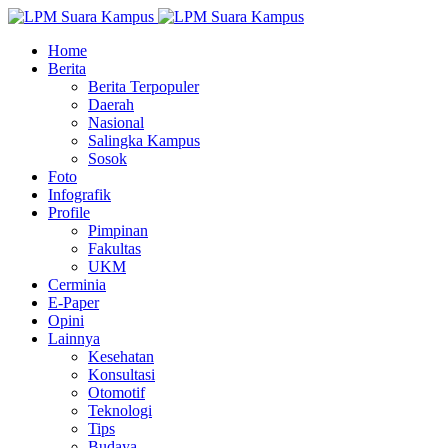
Home
Berita
Berita Terpopuler
Daerah
Nasional
Salingka Kampus
Sosok
Foto
Infografik
Profile
Pimpinan
Fakultas
UKM
Cerminia
E-Paper
Opini
Lainnya
Kesehatan
Konsultasi
Otomotif
Teknologi
Tips
Budaya