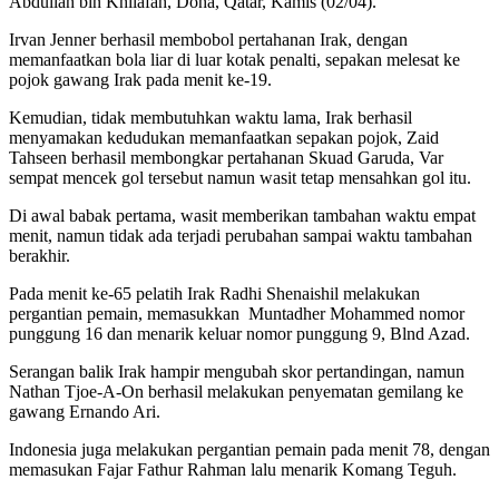
Abdullah bin Khilafah, Doha, Qatar, Kamis (02/04).
Irvan Jenner berhasil membobol pertahanan Irak, dengan
memanfaatkan bola liar di luar kotak penalti, sepakan melesat ke
pojok gawang Irak pada menit ke-19.
Kemudian, tidak membutuhkan waktu lama, Irak berhasil
menyamakan kedudukan memanfaatkan sepakan pojok, Zaid
Tahseen berhasil membongkar pertahanan Skuad Garuda, Var
sempat mencek gol tersebut namun wasit tetap mensahkan gol itu.
Di awal babak pertama, wasit memberikan tambahan waktu empat
menit, namun tidak ada terjadi perubahan sampai waktu tambahan
berakhir.
Pada menit ke-65 pelatih Irak Radhi Shenaishil melakukan
pergantian pemain, memasukkan Muntadher Mohammed nomor
punggung 16 dan menarik keluar nomor punggung 9, Blnd Azad.
Serangan balik Irak hampir mengubah skor pertandingan, namun
Nathan Tjoe-A-On berhasil melakukan penyematan gemilang ke
gawang Ernando Ari.
Indonesia juga melakukan pergantian pemain pada menit 78, dengan
memasukan Fajar Fathur Rahman lalu menarik Komang Teguh.