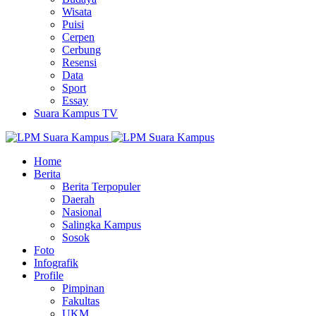
Wisata
Puisi
Cerpen
Cerbung
Resensi
Data
Sport
Essay
Suara Kampus TV
Home
Berita
Berita Terpopuler
Daerah
Nasional
Salingka Kampus
Sosok
Foto
Infografik
Profile
Pimpinan
Fakultas
UKM