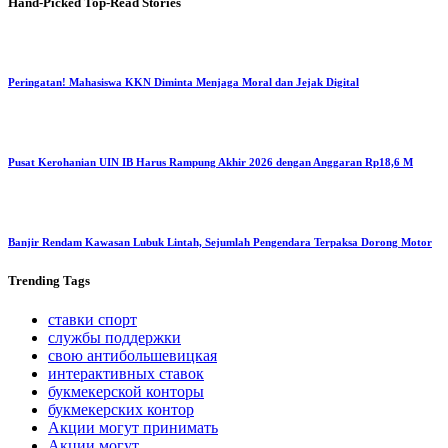
Hand-Picked
Top-Read Stories
Peringatan! Mahasiswa KKN Diminta Menjaga Moral dan Jejak Digital
Pusat Kerohanian UIN IB Harus Rampung Akhir 2026 dengan Anggaran Rp18,6 M
Banjir Rendam Kawasan Lubuk Lintah, Sejumlah Pengendara Terpaksa Dorong Motor
Trending
Tags
ставки спорт
службы поддержки
свою антибольшевицкая
интерактивных ставок
букмекерской конторы
букмекерских контор
Акции могут принимать
Акции могут