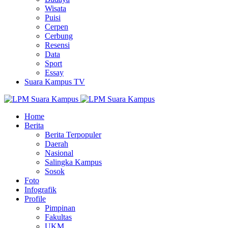
Wisata
Puisi
Cerpen
Cerbung
Resensi
Data
Sport
Essay
Suara Kampus TV
Home
Berita
Berita Terpopuler
Daerah
Nasional
Salingka Kampus
Sosok
Foto
Infografik
Profile
Pimpinan
Fakultas
UKM