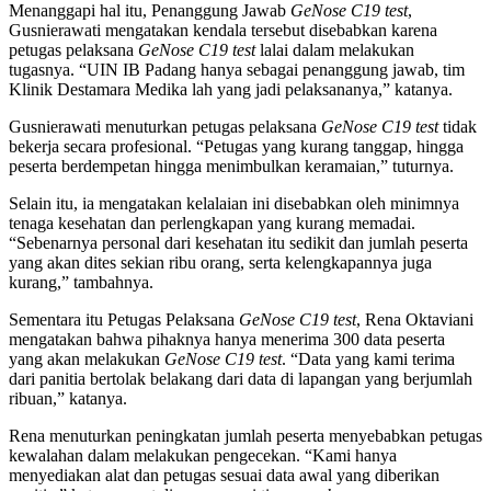
Menanggapi hal itu, Penanggung Jawab
GeNose C19 test
,
Gusnierawati mengatakan kendala tersebut disebabkan karena
petugas pelaksana
GeNose C19 test
lalai dalam melakukan
tugasnya. “UIN IB Padang hanya sebagai penanggung jawab, tim
Klinik Destamara Medika lah yang jadi pelaksananya,” katanya.
Gusnierawati menuturkan petugas pelaksana
GeNose C19 test
tidak
bekerja secara profesional. “Petugas yang kurang tanggap, hingga
peserta berdempetan hingga menimbulkan keramaian,” tuturnya.
Selain itu, ia mengatakan kelalaian ini disebabkan oleh minimnya
tenaga kesehatan dan perlengkapan yang kurang memadai.
“Sebenarnya personal dari kesehatan itu sedikit dan jumlah peserta
yang akan dites sekian ribu orang, serta kelengkapannya juga
kurang,” tambahnya.
Sementara itu Petugas Pelaksana
GeNose C19 test
, Rena Oktaviani
mengatakan bahwa pihaknya hanya menerima 300 data peserta
yang akan melakukan
GeNose C19 test
. “Data yang kami terima
dari panitia bertolak belakang dari data di lapangan yang berjumlah
ribuan,” katanya.
Rena menuturkan peningkatan jumlah peserta menyebabkan petugas
kewalahan dalam melakukan pengecekan. “Kami hanya
menyediakan alat dan petugas sesuai data awal yang diberikan