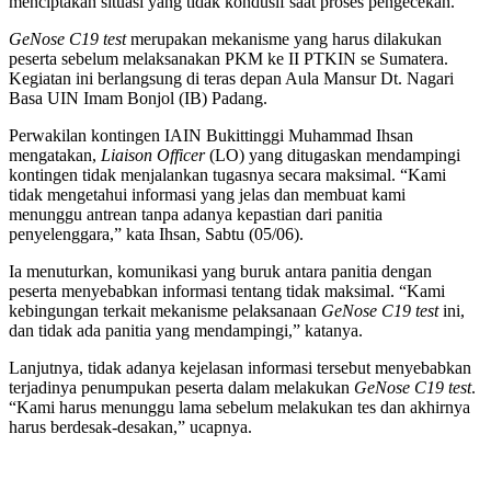
menciptakan situasi yang tidak kondusif saat proses pengecekan.
GeNose C19 test
merupakan mekanisme yang harus dilakukan
peserta sebelum melaksanakan PKM ke II PTKIN se Sumatera.
Kegiatan ini berlangsung di teras depan Aula Mansur Dt. Nagari
Basa UIN Imam Bonjol (IB) Padang.
Perwakilan kontingen IAIN Bukittinggi Muhammad Ihsan
mengatakan,
Liaison Officer
(LO) yang ditugaskan mendampingi
kontingen tidak menjalankan tugasnya secara maksimal. “Kami
tidak mengetahui informasi yang jelas dan membuat kami
menunggu antrean tanpa adanya kepastian dari panitia
penyelenggara,” kata Ihsan, Sabtu (05/06).
Ia menuturkan, komunikasi yang buruk antara panitia dengan
peserta menyebabkan informasi tentang tidak maksimal. “Kami
kebingungan terkait mekanisme pelaksanaan
GeNose C19 test
ini,
dan tidak ada panitia yang mendampingi,” katanya.
Lanjutnya, tidak adanya kejelasan informasi tersebut menyebabkan
terjadinya penumpukan peserta dalam melakukan
GeNose C19 test
.
“Kami harus menunggu lama sebelum melakukan tes dan akhirnya
harus berdesak-desakan,” ucapnya.