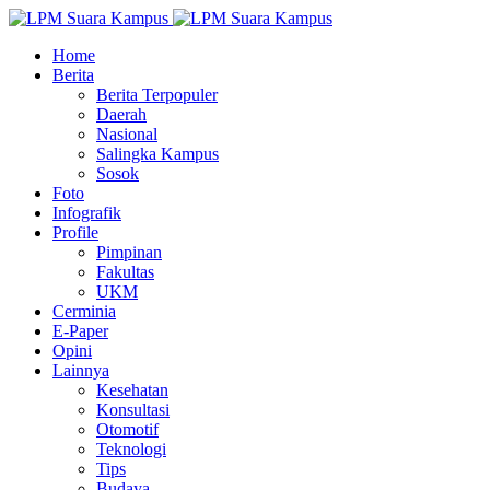
Home
Berita
Berita Terpopuler
Daerah
Nasional
Salingka Kampus
Sosok
Foto
Infografik
Profile
Pimpinan
Fakultas
UKM
Cerminia
E-Paper
Opini
Lainnya
Kesehatan
Konsultasi
Otomotif
Teknologi
Tips
Budaya