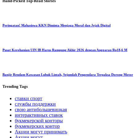
Hand-Picked
Top-Read Stories
Peringatan! Mahasiswa KKN Diminta Menjaga Moral dan Jejak Digital
Pusat Kerohanian UIN IB Harus Rampung Akhir 2026 dengan Anggaran Rp18,6 M
Banjir Rendam Kawasan Lubuk Lintah, Sejumlah Pengendara Terpaksa Dorong Motor
Trending
Tags
ставки спорт
службы поддержки
свою антибольшевицкая
интерактивных ставок
букмекерской конторы
букмекерских контор
Акции могут принимать
Акции могут