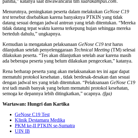
panitia,” katanya saat diwawancarai tim
suarakampus.com
.
Menurutnya, peningkatan peserta dalam melakukan
GeNose C19
test
tersebut disebabkan karena banyaknya PTKIN yang tidak
datang sesuai dengan jadwal antrean yang telah ditentukan. “Mereka
tidak datang tepat waktu karena terkepung hujan sehingga mereka
berteduh dahulu,” ungkapnya.
Kemudian ia mengatakan pelaksanaan
GeNose C19 test
harus
dilanjutkan setelah penyelenggaraan
Technical Meeting
(TM) selesai
dilakukan peserta. “Tes akan dilanjutkan setelah asar karena masih
ada beberapa peserta yang belum dilakukan pengecekan,” katanya.
Rena berharap peserta yang akan melaksanakan tes ini agar dapat
mematuhi protokol kesehatan , tidak berdesak-desakan dan sesuai
dengan jadwal tes yang telah ditentukan. “Pelaksanaan
GeNose C19
test
tadi masih banyak yang belum mematuhi protokol kesehatan,
semoga ke depannya lebih ditingkatkan,” ucapnya.
(fga)
Wartawan: Hungri dan Kartika
GeNose C19 Test
Klinik Destamara Medika
PKM ke-II PTKIN se-Sumatra
UIN IB